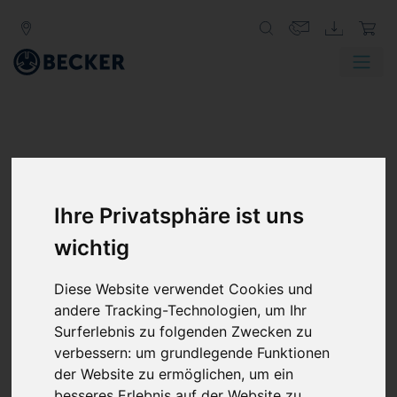
Ihre Privatsphäre ist uns
wichtig
RADIAL-VAKUUMPUMPEN
Diese Website verwendet Cookies und
Radial-Vakuumpumpen und Radialverdichter sind für
andere Tracking-Technologien, um Ihr
hohe Fördermengen ausgelegt. Der Volumenstrom
Surferlebnis zu folgenden Zwecken zu
kann durch den am Motor integrierten
verbessern:
um grundlegende Funktionen
Frequenzumrichter exakt an die Kundenanforderungen
der Website zu ermöglichen
,
um ein
angepasst werden.
besseres Erlebnis auf der Website zu