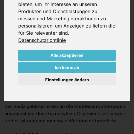
bieten
,
um Ihr Interesse an unseren
Produkten und Dienstleistungen zu
messen und Marketinginteraktionen zu
personalisieren
,
um Anzeigen zu liefern die
für Sie relevanter sind
.
Datenschutzrichtlinie
VARIAIR RV 2.1944/10
Alle akzeptieren
RADIALVERDICHTER
Ich lehne ab
Das Becker VARIAIR RV 2.1944/10 ist eine
Einstellungen ändern
Strömungsmaschine für die Förderung hoher
Volumenströme konzipiert. Durch den integrierten
VARIAIR Frequenzumrichter kann der Volumenstrom
des Radialgebläses exakt an die Kundenanforderungen
angepasst werden. Es muss kein Öl gewechselt werden
und es ist nur eine minimale Wartung erforderlich.