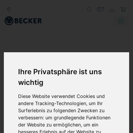
Ihre Privatsphäre ist uns
wichtig
VASF 2 BAUREIHE
Diese Website verwendet Cookies und
SEITENKANAL-VERDICHTER,
andere Tracking-Technologien, um Ihr
ZWEISTUFIG & GASDICHT
Surferlebnis zu folgenden Zwecken zu
verbessern:
um grundlegende Funktionen
Becker Seitenkanalgebläse der VARIAIR Speed Flow
der Website zu ermöglichen
,
um ein
(VASF) Baureihe erzeugen Saug- oder Druckluft für eine
besseres Erlebnis auf der Website zu
Vielzahl von industriellen Anwendungen. Diese