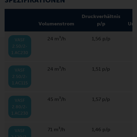
SPEZIFIKATIONEN
Druckverhältnis
Volumenstrom
p/p
Umr
24 m³/h
1,56 p/p
VASF
2.50/2-
1.AC230
24 m³/h
1,51 p/p
VASF
2.50/2-
1.AC115
45 m³/h
1,57 p/p
VASF
2.80/2-
1.AC230
71 m³/h
1,46 p/p
VASF