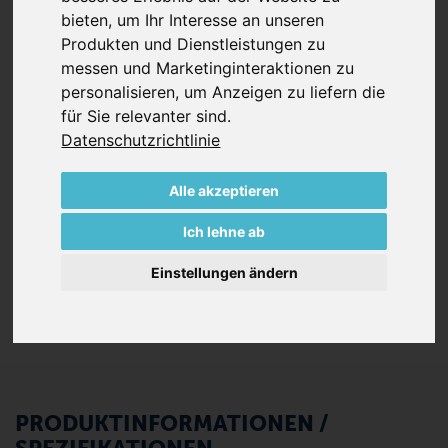
bieten
,
um Ihr Interesse an unseren
kompakten Vakuumpumpen und Kompressoren bieten
Produkten und Dienstleistungen zu
mit ihrer variablen Frequenz von bis zu 300 Hz eine
messen und Marketinginteraktionen zu
wirklich hohe Leistung. 100% öl- und berührungsfrei im
personalisieren
,
um Anzeigen zu liefern die
Betrieb, sind diese Pumpen wartungsarm und
für Sie relevanter sind
.
hocheffizient.
Datenschutzrichtlinie
Jede Pumpe der VASF 2 Serie ist standardmäßig
ausgestattet mit:
Alle akzeptieren
VARIAIR Frequenzumrichter
Ich lehne ab
Zusätzlicher Kühler
Schwingungsdämpfer für den horizontalen Einbau
Einstellungen ändern
PRODUKTINFORMATIONEN /