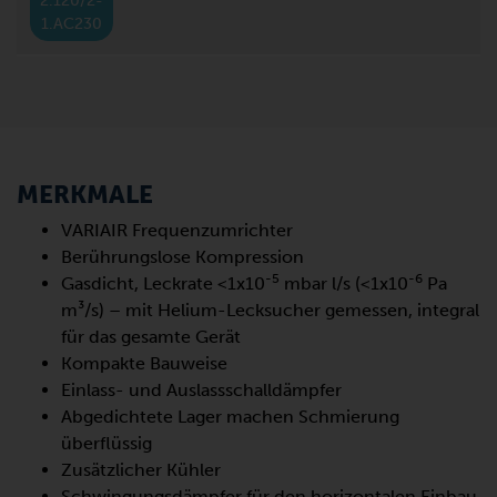
2.120/2-
1.AC230
MERKMALE
VARIAIR Frequenzumrichter
Berührungslose Kompression
-5
-6
Gasdicht, Leckrate <1x10
mbar l/s (<1x10
Pa
m³/s) – mit Helium-Lecksucher gemessen, integral
für das gesamte Gerät
Kompakte Bauweise
Einlass- und Auslassschalldämpfer
Abgedichtete Lager machen Schmierung
überflüssig
Zusätzlicher Kühler
Schwingungsdämpfer für den horizontalen Einbau