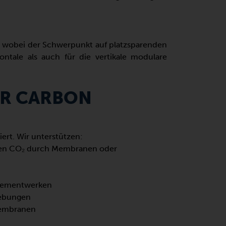
, wobei der Schwerpunkt auf platzsparenden
ntale als auch für die vertikale modulare
ER CARBON
rt. Wir unterstützen:
nen CO₂ durch Membranen oder
 Zementwerken
gebungen
Membranen