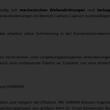
tändig mit
mechanischen Wellendichtungen
und
lecka
Herausforderungen im Bereich Carbon Capture zu bewältigen
äse arbeiten ohne Schmierung in der Kompressionskamm
chen technischen und umgebungsbezogenen Anforderunge
 auch eine umfassende Palette an Zubehör, um eine einfac
ung (VARIAIR)
tion und steigern die Effizienz. Mit VARIAIR können Ingeni
wicklungsphasen von großem Wert ist. Unser beratender Ansatz