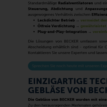
Standardmäßige
Radialventilatoren
und ein
Steuerung, Abdichtung
und
Anpassungs
ausgewogenes Verhältnis zwischen
Effizien
Leckdichter Betrieb →
vermeidet den
Ölfreie Verdichtung →
gewährleistet
Plug-and-Play-Integration →
vereinf
Die Lösungen von BECKER umfassen so
Abscheidung erhältlich sind - optimal für
Kontaktieren Sie unsere Experten und lassen 
Sprechen Sie noch heute mit unseren Exp
EINZIGARTIGE TE
GEBLÄSE VON BEC
Die Gebläse von BECKER wurden mit einem
Zu den herausragenden Merkmalen gehören