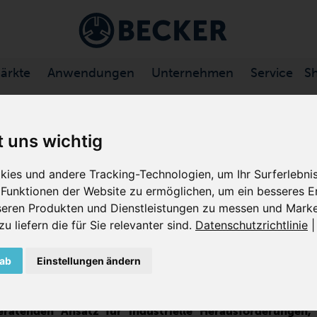
ärkte
Anwendungen
Unternehmen
Service
S
t uns wichtig
HTE GEBLÄSE FÜR
CA
ies und andere Tracking-Technologien, um Ihr Surferlebn
ND
Funktionen der Website zu ermöglichen
,
um ein besseres Er
nseren Produkten und Dienstleistungen zu messen und Marke
 liefern die für Sie relevanter sind
.
Datenschutzrichtlinie
ks zur Reduzierung der CO₂-Emissionen gewinnen Technolo
Combustion und Oxyfuel-Verfahren, zunehmend an Bedeutun
nente, die oft übersehen wird, aber von entscheidender Bed
 ab
Einstellungen ändern
hersteller, der gasdichte Gebläse anbietet, was uns zu
ratenden Ansatz für industrielle Herausforderungen,