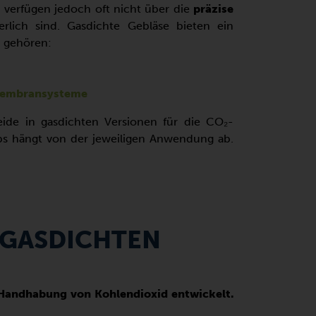
verfügen jedoch oft nicht über die
präzise
lich sind. Gasdichte Gebläse bieten ein
n gehören:
 Membransysteme
eide in gasdichten Versionen für die CO₂-
ips hängt von der jeweiligen Anwendung ab.
 GASDICHTEN
 Handhabung von Kohlendioxid entwickelt.