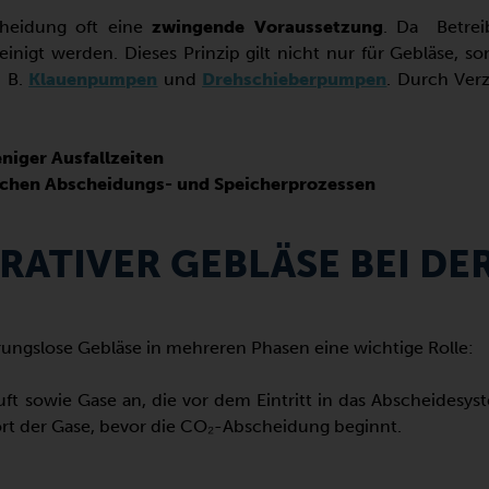
cheidung oft eine
zwingende Voraussetzung
. Da Betrei
nigt werden. Dieses Prinzip gilt nicht nur für Gebläse, s
. B.
Klauenpumpen
und
Drehschieberpumpen
. Durch Ver
iger Ausfallzeiten
lichen Abscheidungs- und Speicherprozessen
RATIVER GEBLÄSE BEI DE
ungslose Gebläse in mehreren Phasen eine wichtige Rolle:
 sowie Gase an, die vor dem Eintritt in das Abscheidesys
ort der Gase, bevor die CO₂-Abscheidung beginnt.