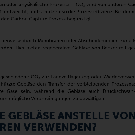
oder physikalische Prozesse – CO₂ wird von anderen Gase
ff entweicht, und schützen so die Prozesseffizienz. Bei de
r den Carbon Capture Prozess begünstigt.
herweise durch Membranen oder Abscheidemedien zurückge
werden. Hier bieten regenerative Gebläse von Becker mit gas
eschiedene CO₂ zur Langzeitlagerung oder Wiederverwendu
ützte Gebläse den Transfer der verbleibenden Prozessgas
hte Gase sein, während die Gebläse auch Druckschwan
, um mögliche Verunreinigungen zu bewältigen.
 GEBLÄSE ANSTELLE VO
REN VERWENDEN?