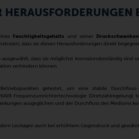
R HERAUSFORDERUNGEN 
eines
Feuchtigkeitsgehalts
und seiner
Druckschwankun
truiert, dass sie diesen Herausforderungen direkt begegne
 ausgewählt, dass sie möglichst korrosionsbeständig sind 
ation verhindern können.
etriebspunkten getestet, um eine stabile Durchflus
RIAIR-Frequenzumrichtertechnologie (Drehzahlregelung) tr
ankungen ausgeglichen und der Durchfluss des Mediums kon
ern Leckagen auch bei erhöhtem Gegendruck und gewährleis