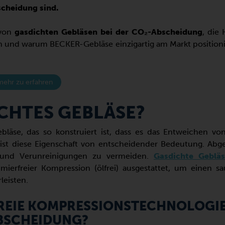
scheidung sind.
 von
gasdichten Gebläsen bei der CO₂-Abscheidung
, die 
und warum BECKER-Gebläse einzigartig am Markt positionie
mehr zu erfahren
ICHTES GEBLÄSE?
Gebläse, das so konstruiert ist, dass es das Entweichen
ist diese Eigenschaft von entscheidender Bedeutung. Abg
e und Verunreinigungen zu vermeiden.
Gasdichte Geblä
mierfreier Kompression (ölfrei) ausgestattet, um einen sa
leisten.
FREIE KOMPRESSIONSTECHNOLOGIE
ABSCHEIDUNG?