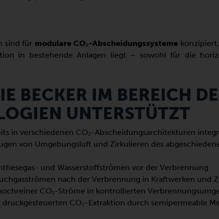
 sind für
modulare CO₂-Abscheidungssysteme
konzipiert
tion in bestehende Anlagen liegt – sowohl für die horizo
E BECKER IM BEREICH D
LOGIEN UNTERSTÜTZT
s in verschiedenen CO₂-Abscheidungsarchitekturen integrie
ugen von Umgebungsluft und Zirkulieren des abgeschiede
thesegas- und Wasserstoffströmen vor der Verbrennung
uchgasströmen nach der Verbrennung in Kraftwerken und
hochreiner CO₂-Ströme in kontrollierten Verbrennungsum
r druckgesteuerten CO₂-Extraktion durch semipermeable 