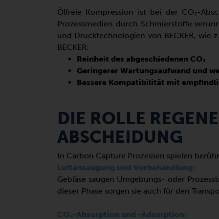
Ölfreie Kompression ist bei der CO₂-Abs
Prozessmedien durch Schmierstoffe verunrei
und Drucktechnologien von BECKER, wie z
BECKER:
Reinheit des abgeschiedenen CO₂
Geringerer Wartungsaufwand und wen
Bessere Kompatibilität mit empfind
DIE ROLLE REGENE
ABSCHEIDUNG
In Carbon Capture Prozessen spielen berühr
Luftansaugung und Vorbehandlung:
Gebläse saugen Umgebungs- oder Prozessluft
dieser Phase sorgen sie auch für den Transp
CO₂-Absorption und -Adsorption: