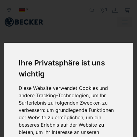
Ihre Privatsphäre ist uns
MIT DEM BECKER SERVICE
wichtig
UNTERWEGS:
EIN BLICK HINTER DIE
Diese Website verwendet Cookies und
KULISSEN
andere Tracking-Technologien, um Ihr
Surferlebnis zu folgenden Zwecken zu
Was bedeutet
mobiler Service bei Gebr. Becker
verbessern:
um grundlegende Funktionen
eigentlich konkret in der täglichen Arbeit beim
der Website zu ermöglichen
,
um ein
Kunden?
besseres Erlebnis auf der Website zu
Um das herauszufinden, haben wir einen unserer
bieten
,
um Ihr Interesse an unseren
Servicetechniker einen Tag lang begleitet – von den