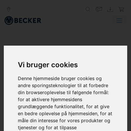
Vi bruger cookies
Denne hjemmeside bruger cookies og
andre sporingsteknologier til at forbedre
VARIAIR SV SERIE
din browseroplevelse til følgende formål:
SIDEKANAL BLÆSER, 2-TRINS
for at aktivere hjemmesidens
grundlæggende funktionalitet
,
for at give
Becker VARIAIR SV serie sidekanalblæsere genererer sug
en bedre oplevelse på hjemmesiden
,
for at
eller tryk til en lang række industrielle applikationer.
måle din interesse for vores produkter og
Disse kompakte vakuumpumper og kompressorer med
tjenester og for at tilpasse
variabel frekvens op til 100 Hz tilbyder høj ydeevne i et