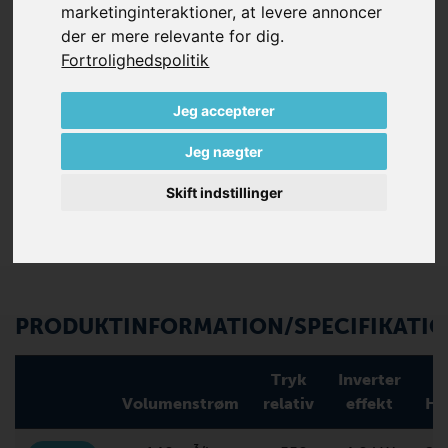
marketinginteraktioner
,
at levere annoncer
stille, berøringsløst miljø. Disse pumper er 100 % fri for
der er mere relevante for dig
.
olie og kontakt under drift, og de er meget effektive.
Fortrolighedspolitik
Alle VARIAIR SV serie pumper leveres som standard
Jeg accepterer
med:
VARIAIR frekvensomformer
Jeg nægter
Vibrationsdæmper for vandret montering
Skift indstillinger
PRODUKTINFORMATION/SPECIFIKATI
Tryk
Inverter
Volumenstrøm
relativ
effekt
Hz