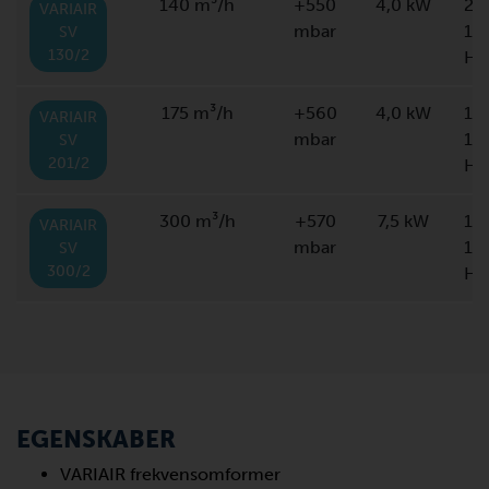
140 m³/h
+550
4,0 kW
20
VARIAIR
mbar
10
SV
130/2
Hz
175 m³/h
+560
4,0 kW
10
VARIAIR
mbar
10
SV
201/2
Hz
300 m³/h
+570
7,5 kW
10
VARIAIR
mbar
10
SV
300/2
Hz
EGENSKABER
VARIAIR frekvensomformer