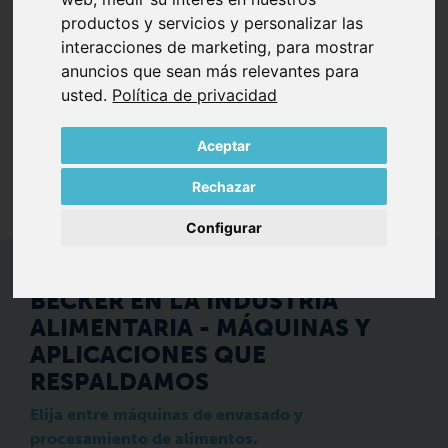
pueden integrarse de forma óptima en tus
productos y servicios y personalizar las
aplicaciones; ya sea en máquinas de sobremesa o
interacciones de marketing
,
para mostrar
cámaras de vacío, termoformadores en línea,
anuncios que sean más relevantes para
selladores de bandeja en línea, mezcladores o
usted
.
Política de privacidad
cortadores al vacío.
Aceptar
Solicita una consulta
Rechazar
Configurar
BECKER EN LA INDUSTRIA
ALIMENTARIA - MÁQUINAS Y
APLICACIONES QUE
RESPALDAMOS
Elija entre máquinas de envasado y
procesamiento de alimentos.