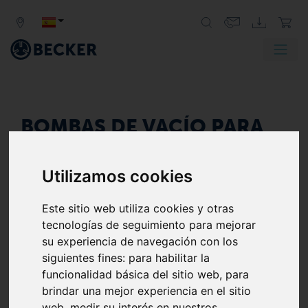
BOMBAS DE VACÍO PARA
LA INDUSTRIA
ALIMENTARIA
Utilizamos cookies
ENVASADO PRIMARIO Y
Este sitio web utiliza cookies y otras
PROCESAMIENTO DE
tecnologías de seguimiento para mejorar
ALIMENTOS
su experiencia de navegación con los
Bombas de vacío Becker - el corazón de la
siguientes fines:
para habilitar la
industria alimentaria
funcionalidad básica del sitio web
,
para
Como proveedor de gama completa, Becker te
brindar una mejor experiencia en el sitio
ofrece soluciones de vacío orientadas al cliente que
web
,
medir su interés en nuestros