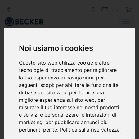
Zurück
Weit
Noi usiamo i cookies
FISSAGGIO SOTTO VUOTO
Questo sito web utilizza cookie e altre
I SISTEMI DI FISSAGGIO A VUOTO
tecnologie di tracciamento per migliorare
MANTENGONO CIÒ CHE
la tua esperienza di navigazione per i
PROMETTONO
seguenti scopi:
per abilitare le funzionalità
di base del sito web
,
per fornire una
Che si tratti di circuiti stampati, parti di macchine o
migliore esperienza sul sito web
,
per
mobilio: le pompe per vuoto e i sistemi per il vuoto
misurare il tuo interesse nei nostri prodotti
Becker sono sempre la soluzione giusta per fissare con il
e servizi e personalizzare le interazioni di
vuoto i componenti durante una lavorazione di
marketing
,
per pubblicare annunci più
precisione.
pertinenti per te
.
Politica sulla riservatezza