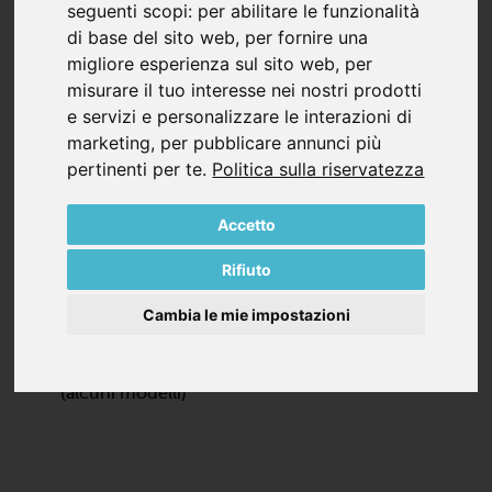
seguenti scopi:
per abilitare le funzionalità
sono anche compatti nelle dimensioni e silenziosi nel
di base del sito web
,
per fornire una
funzionamento. Prive al 100% di olio e di contatti
migliore esperienza sul sito web
,
per
durante il funzionamento, le soffianti della serie SV
misurare il tuo interesse nei nostri prodotti
richiedono poca manutenzione e sono altamente
e servizi e personalizzare le interazioni di
efficienti.
marketing
,
per pubblicare annunci più
pertinenti per te
.
Politica sulla riservatezza
Tutte le pompe e i compressori SV sono forniti di serie
con:
Accetto
Silenziatori integrati per aspirazione scarico
Piedistallo con antivibranti per installazione
Rifiuto
orizzontale
Filtro di ingresso interno a tenuta di vuoto (alcuni
Cambia le mie impostazioni
modelli)
Valvola di sicurezza o di scarico del vuoto interna
(alcuni modelli)