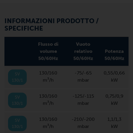
INFORMAZIONI PRODOTTO /
SPECIFICHE
Flusso di
Vuoto
volume
relativo
Potenza
50/60Hz
50/60Hz
50/60Hz
130/160
-75/-65
0,55/0,66
SV
m³/h
mbar
kW
130/1
130/160
-125/-115
0,75/0,9
SV
m³/h
mbar
kW
130/1
130/160
-210/-200
1,1/1,3
SV
m³/h
mbar
kW
130/1