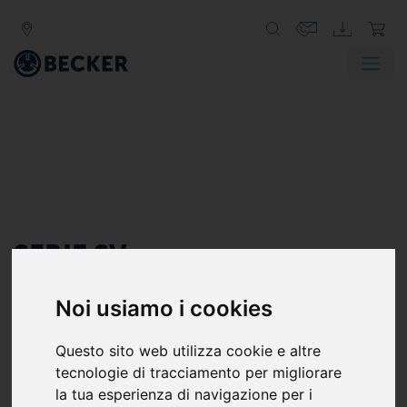
SERIE SV
SOFFIANTI A CANALI LATERALI IN
Noi usiamo i cookies
ASPIRAZIONE, MONOSTADIO
Le soffianti a canale laterale Becker serie SV generano
Questo sito web utilizza cookie e altre
vuoto o pressione per un'ampia gamma di applicazioni
tecnologie di tracciamento per migliorare
industriali. Queste pompe per vuoto e questi
la tua esperienza di navigazione per i
compressori non solo offrono prestazioni elevate, ma