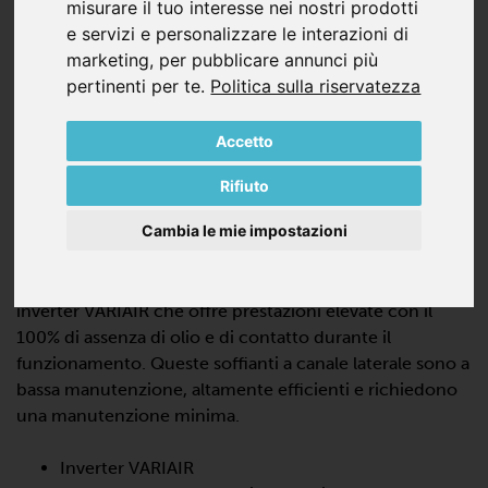
misurare il tuo interesse nei nostri prodotti
e servizi e personalizzare le interazioni di
marketing
,
per pubblicare annunci più
pertinenti per te
.
Politica sulla riservatezza
Accetto
VASF 2.80/2-0.AC230
Rifiuto
SOFFIANTI A CANALI LATERALI IN
Cambia le mie impostazioni
ASPIRAZIONE, DOPPIO STADIO
VASF 2.80/2-0.AC230 è una pompa turbo dinamica con
inverter VARIAIR che offre prestazioni elevate con il
100% di assenza di olio e di contatto durante il
funzionamento. Queste soffianti a canale laterale sono a
bassa manutenzione, altamente efficienti e richiedono
una manutenzione minima.
Inverter VARIAIR