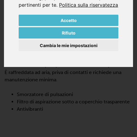
pertinenti per te
.
Politica sulla riservatezza
Accetto
Rifiuto
BCP 150
Cambia le mie impostazioni
COMPRESSORI A CAMME
La BCP 150 è una pompa volumetrica a bassa pressione.
È raffreddata ad aria, priva di contatti e richiede una
manutenzione minima.
Smorzatore di pulsazioni
Filtro di aspirazione sotto a coperchio trasparente
Antivibranti