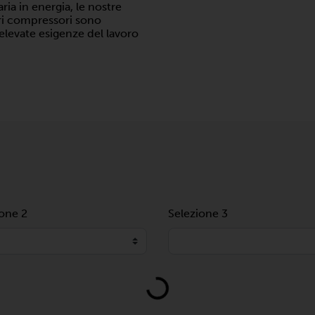
aria in energia, le nostre
ri compressori sono
e elevate esigenze del lavoro
ione 2
Selezione 3
Loading...