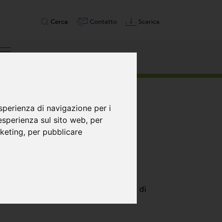
Cerca
Contatto
Scarica
sperienza di navigazione per i
 esperienza sul sito web
,
per
rketing
,
per pubblicare
ZA OLIO
ressione e a secco, progettato per
o a palette utilizza palette composite di
ione minima e non necessita di cambio