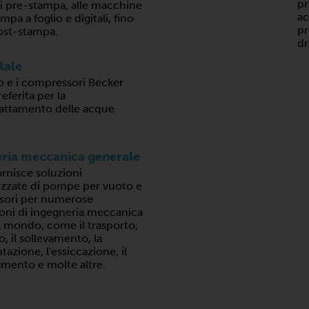
pr
di pre-stampa, alle macchine
ac
mpa a foglio e digitali, fino
pr
post-stampa.
dr
tale
 e i compressori Becker
eferita per la
trattamento delle acque
ria meccanica generale
rnisce soluzioni
izzate di pompe per vuoto e
sori per numerose
ioni di ingegneria meccanica
il mondo, come il trasporto,
io, il sollevamento, la
zione, l'essiccazione, il
amento e molte altre.