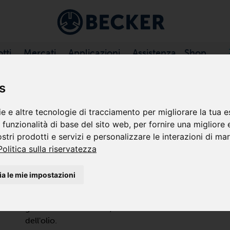
tti
Mercati
Applicazioni
Assistenza
Shop
SORI A PALETTE, FUNZIONANTI …
/
DTLF SERIE
s
e e altre tecnologie di tracciamento per migliorare la tua e
e funzionalità di base del sito web
,
per fornire una migliore
DTLF 2.250
ostri prodotti e servizi e personalizzare le interazioni di ma
Politica sulla riservatezza
COMPRESSORI A PALETTE, SEN
a le mie impostazioni
La DTLF 2.250 è un compressore volumetrico a bassa p
funzionare in servizio continuo. Il compressore rotativ
grafite autolubrificanti, richiede solo una manutenz
dell'olio.