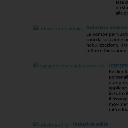
fase 
da sta
alla 
Industria ambien
Le pompe per vuoto
sono la soluzione pr
nebulizzazione, il 
reflue e l'aerazione.
Ingegne
Becker fo
personal
compres
applicaz
in tutto 
il fissagg
movimenta
raffredd
Industria edile