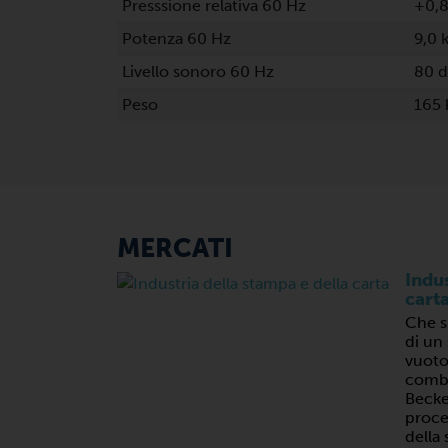
Presssione relativa 60 Hz
+0,8
Potenza 60 Hz
9,0 
Livello sonoro 60 Hz
80 d
Peso
165 
MERCATI
Indus
cart
Che si
di un
vuoto
combi
Becker
proces
della 