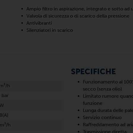
Ampio filtro in aspirazione, integrato e sotto ad 
Valvola di sicurezza o di scarico della pressione
Antivibranti
Silenziatori in scarico
SPECIFICHE
Funzionamento al 100
m³/h
secco (senza olio)
 bar
Limitato rumore quand
funzione
kW
Lunga durata delle pal
B(A)
Servizio continuo
Raffreddamento ad ari
 m³/h
Trasmissione diretta