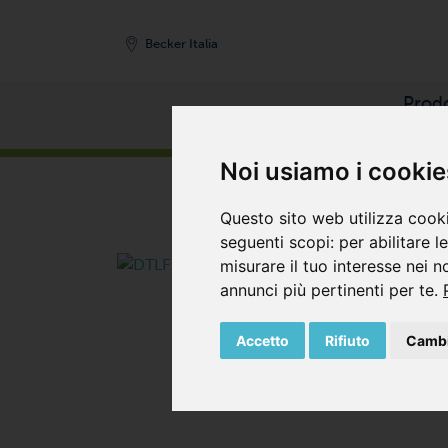
Becker Italia
Prodo
HOME
/
PRODOTTI
/
COMPRESSORI
/
COMPRES
Noi usiamo i cookie
Questo sito web utilizza cooki
seguenti scopi:
per abilitare l
misurare il tuo interesse nei n
annunci più pertinenti per te
.
Accetto
Rifiuto
Cambi