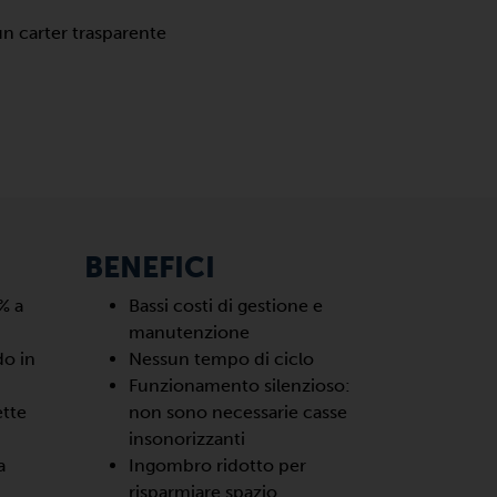
un carter trasparente
BENEFICI
% a
Bassi costi di gestione e
manutenzione
o in
Nessun tempo di ciclo
Funzionamento silenzioso:
ette
non sono necessarie casse
insonorizzanti
a
Ingombro ridotto per
risparmiare spazio