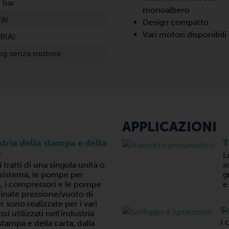
 bar
monoalbero
kW
Design compatto
Vari motori disponibili
B(A)
kg senza motore
APPLICAZIONI
tria della stampa e della
T
a
L
 tratti di una singola unità o
s
 sistema, le pompe per
g
, i compressori e le pompe
e
nate pressione/vuoto di
 sono realizzate per i vari
So
si utilizzati nell'industria
I 
stampa e della carta, dalla