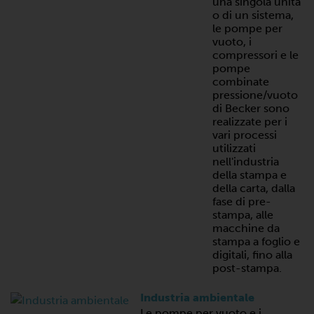
una singola unità
o di un sistema,
le pompe per
vuoto, i
compressori e le
pompe
combinate
pressione/vuoto
di Becker sono
realizzate per i
vari processi
utilizzati
nell'industria
della stampa e
della carta, dalla
fase di pre-
stampa, alle
macchine da
stampa a foglio e
digitali, fino alla
post-stampa.
Industria ambientale
Le pompe per vuoto e i