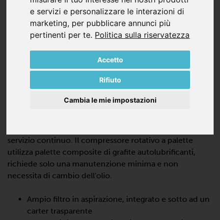
e servizi e personalizzare le interazioni di
marketing
,
per pubblicare annunci più
pertinenti per te
.
Politica sulla riservatezza
Accetto
DTLF 2.500
Rifiuto
COMPRESSORI A PALETTE, SENZA
OLIO
Cambia le mie impostazioni
La DTLF 2.500 è un compressore volumetrico a bassa
pressione e a secco, progettato per funzionare in
servizio continuo. Il compressore rotativo a palette
utilizza palette composite di grafite autolubrificanti,
richiede solo una manutenzione minima e non
necessita di cambio dell'olio.
Ampio filtro in aspirazione, integrato e sotto ad un
carter trasparente