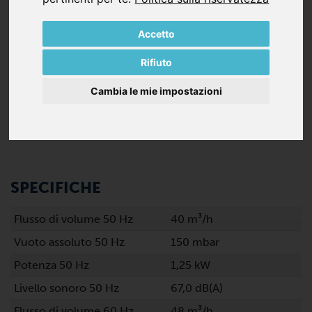
Lunga durata delle palette
Servizio continuo
Accetto
Rifiuto
Cambia le mie impostazioni
SPECIFICHE
Flusso di volume 50 Hz
40 m³/h
Vuoto assoluto 50 Hz
150 mbar
Potenza 50 Hz
1,25 kW
Livello sonoro 50 Hz
67,0 dB(A)
Flusso di volume 60 Hz
48 m³/h