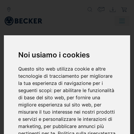
Noi usiamo i cookies
VT 4.40
Questo sito web utilizza cookie e altre
tecnologie di tracciamento per migliorare
Pompe rotative a palette, senza olio
la tua esperienza di navigazione per i
La VT 4.2 è una pompa volumetrica a secco per medio
seguenti scopi:
per abilitare le funzionalità
vuoto, progettata per funzionare in servizio continuo.
di base del sito web
,
per fornire una
Utilizza palette composite di grafite autolubrificanti,
migliore esperienza sul sito web
,
per
richiede solo una manutenzione minima e non
misurare il tuo interesse nei nostri prodotti
necessita di cambio dell'olio.
e servizi e personalizzare le interazioni di
marketing
,
per pubblicare annunci più
Funzionamento al 100% a secco (senza olio)
pertinenti per te
.
Politica sulla riservatezza