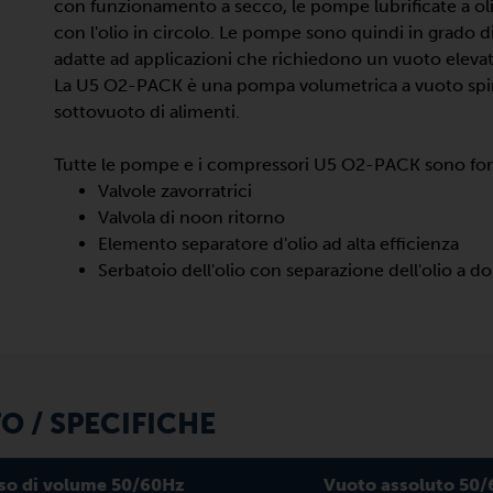
con funzionamento a secco, le pompe lubrificate a oli
con l'olio in circolo. Le pompe sono quindi in grado 
adatte ad applicazioni che richiedono un vuoto elevat
La U5 O2-PACK è una pompa volumetrica a vuoto spin
sottovuoto di alimenti.
Tutte le pompe e i compressori U5 O2-PACK sono forni
Valvole zavorratrici
Valvola di noon ritorno
Elemento separatore d'olio ad alta efficienza
Serbatoio dell'olio con separazione dell'olio a d
 / SPECIFICHE
so di volume 50/60Hz
Vuoto assoluto 50