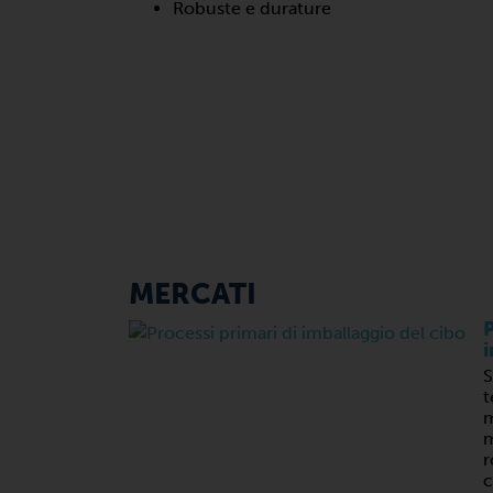
Robuste e durature
MERCATI
P
i
S
t
m
m
r
c