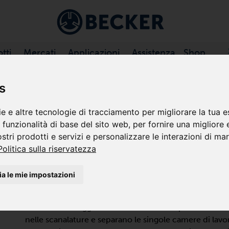
tti
Mercati
Applicazioni
Assistenza
Shop
PE PER VUOTO A PALETTE
/
LUBRIFICATE
/
U (O2-PACK) SERIE
s
e e altre tecnologie di tracciamento per migliorare la tua e
e funzionalità di base del sito web
,
per fornire una migliore
SERIE U5 O2-PACK
ostri prodotti e servizi e personalizzare le interazioni di ma
Politica sulla riservatezza
POMPE A PALETTE PER VUOTO,
a le mie impostazioni
Le pompe rotative a palette, di costruzione robusta, s
elevate nelle applicazioni di vuoto. Un rotore montat
ruota in un alloggiamento cilindrico e le palette scor
nelle scanalature e separano le singole camere di lavo