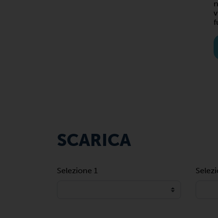
n
v
f
SCARICA
Selezione 1
Selez