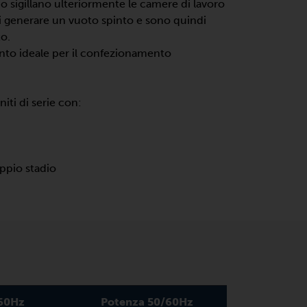
o sigillano ulteriormente le camere di lavoro
di generare un vuoto spinto e sono quindi
o.
to ideale per il confezionamento
ti di serie con:
oppio stadio
/60Hz
Potenza 50/60Hz