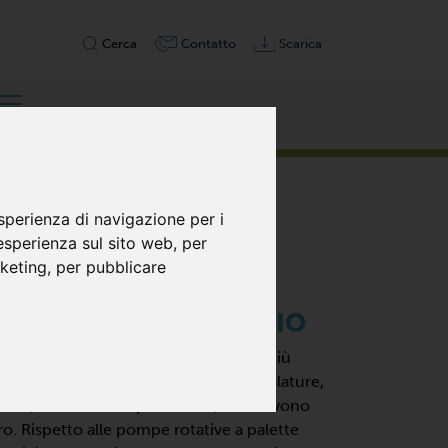
Cerca
Contatto
Scarica
sperienza di navigazione per i
 esperienza sul sito web
,
per
rketing
,
per pubblicare
 LUBRIFICATE CON OLIO
ono adatte a differenze di pressione più
o in modo eccentrico, dotato di scanalature,
revoli, adattate con precisione, si muovono
ro. Rispetto alle pompe rotative a palette