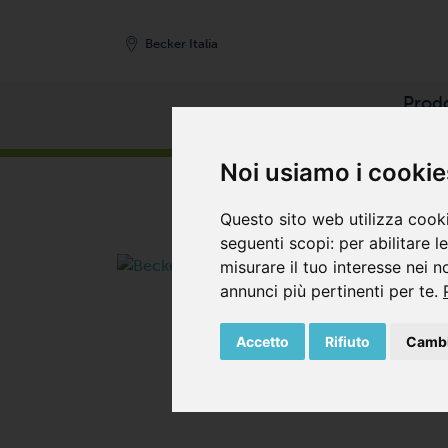
Becker Italia
Prodo
HOME
/
PRODOTTI
/
POMPE PER VUOTO
/
POM
Noi usiamo i cookie
Questo sito web utilizza cooki
seguenti scopi:
per abilitare l
misurare il tuo interesse nei n
annunci più pertinenti per te
.
Accetto
Rifiuto
Cambi