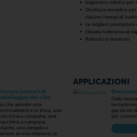
Ingombro ridotto per r
Struttura semplice per 
ridurre i tempi di inatti
Le migliori prestazioni
Elevata tolleranza al 
Robusto e duraturo
APPLICAZIONI
rocessi primari di
Evacuazi
mballaggio del cibo
Dalla lavor
ia che abbiate una
termoformat
ermosaldatrice in linea, una
gas da un d
acchina a campana, una
più comuni
acchina a campana
otante, una zangola o
amere di miscelazione, le