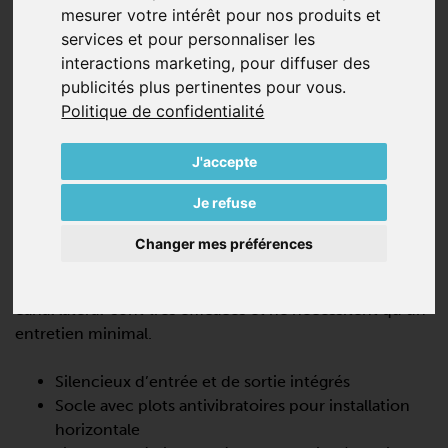
mesurer votre intérêt pour nos produits et
services et pour personnaliser les
interactions marketing
,
pour diffuser des
publicités plus pertinentes pour vous
.
Politique de confidentialité
SV 130/2
J'accepte
SOUFFLANTES À CANAL LATÉRAL,
DOUBLE-ÉTAGÉES
Je refuse
La SV 130/2 est une pompe turbo dynamique qui offre
Changer mes préférences
de hautes performances ,100% sans huile et sans
contact pendant le fonctionnement. Ces turbines à
canal latéral sont très efficaces et ne nécessitent qu’un
entretien minimal.
Silencieux d’entrée et de sortie intégrés
Socle avec plots antivibratoires pour installation
horizontale