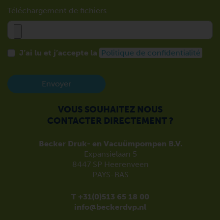
Téléchargement de fichiers
J’ai lu et j’accepte la
Politique de confidentialité
Envoyer
VOUS SOUHAITEZ NOUS
CONTACTER DIRECTEMENT ?
Becker Druk- en Vacuümpompen B.V.
Expansielaan 5
8447 SP Heerenveen
PAYS-BAS
T +31(0)513 65 18 00
info@beckerdvp.nl