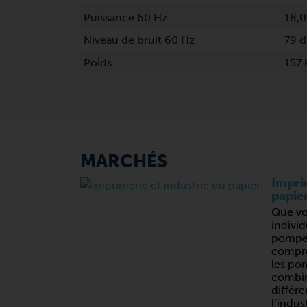
Puissance 60 Hz
18,
Niveau de bruit 60 Hz
79 d
Poids
157 
MARCHÉS
Imprim
papie
Que vo
individ
pompes
compres
les po
combin
différe
l’indus