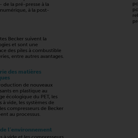
po
- de la pré-presse à la
po
 numérique, à la post-
re
pr
tes Becker suivent la
gies et sont une
ce des piles à combustible
eries, entre autres avantages.
rie des matières
ques
production de nouveaux
ants en plastique au
ge écologique du PET, les
à vide, les systèmes de
 les compresseurs de Becker
pent au processus.
 de l’environnement
 à vide et les compresseurs