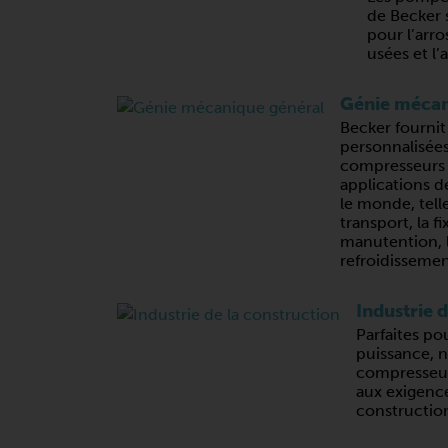
de Becker 
pour l’arro
usées et l’
Génie mécan
Becker fournit
personnalisée
compresseurs
applications d
le monde, telle
transport, la fi
manutention, l
refroidissemen
Industrie 
Parfaites po
puissance, 
compresseur
aux exigence
constructio