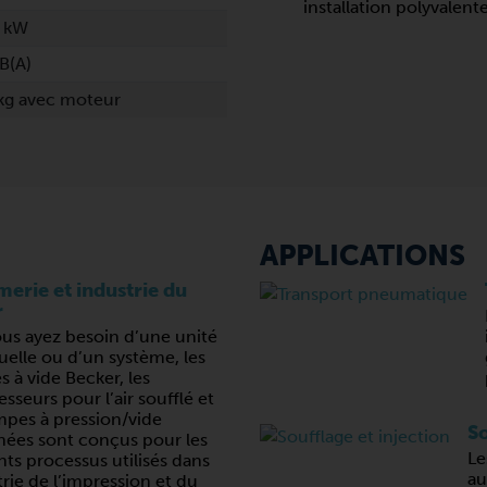
installation polyvalent
0 kW
B(A)
kg avec moteur
APPLICATIONS
erie et industrie du
r
us ayez besoin d’une unité
uelle ou d’un système, les
 à vide Becker, les
seurs pour l’air soufflé et
mpes à pression/vide
So
ées sont conçus pour les
Le
nts processus utilisés dans
au
trie de l’impression et du