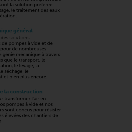
sont la solution préférée
sage, le traitement des eaux
aération.
ique général
 des solutions
s de pompes à vide et de
 pour de nombreuses
e génie mécanique à travers
s que le transport, le
xation, le levage, la
e séchage, le
t et bien plus encore.
de la construction
ur transformer l’air en
nos pompes à vide et nos
s sont conçus pour résister
s élevées des chantiers de
n.