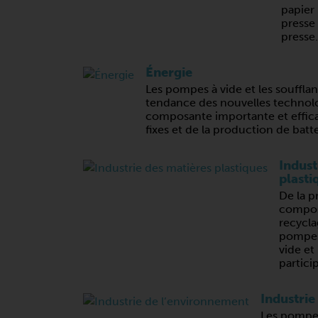
papier 
presse
presse.
Énergie
Les pompes à vide et les soufflan
tendance des nouvelles technolo
composante importante et effica
fixes et de la production de batt
Indust
plasti
De la 
compos
recycla
pompes 
vide et
partici
Industrie
Les pompes