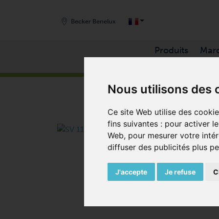
Becker Benelux
Produits
Mar
ACCUEIL
/
PRODUITS
/
COMPRESSEURS
/
SOUF
Nous utilisons des 
Ce site Web utilise des cooki
fins suivantes :
pour activer l
Web
,
pour mesurer votre intér
diffuser des publicités plus p
J'accepte
Je refuse
C