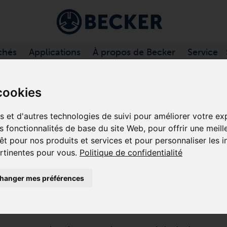
chés
Applications
À propos de Becker
Service
FLANTES À CANAL LATÉRAL
/
SV .../1 SÉRIE
cookies
es et d'autres technologies de suivi pour améliorer votre e
es fonctionnalités de base du site Web
,
pour offrir une meill
SV 1100/1
êt pour nos produits et services et pour personnaliser les 
ertinentes pour vous
.
Politique de confidentialité
SOUFFLANTES À CANAL LATÉR
hanger mes préférences
SV 1100/1 est une pompe turbo dynamique qui offre 
sans contact pendant le fonctionnement. Ces turbines 
nécessitent qu’un entretien minimal.