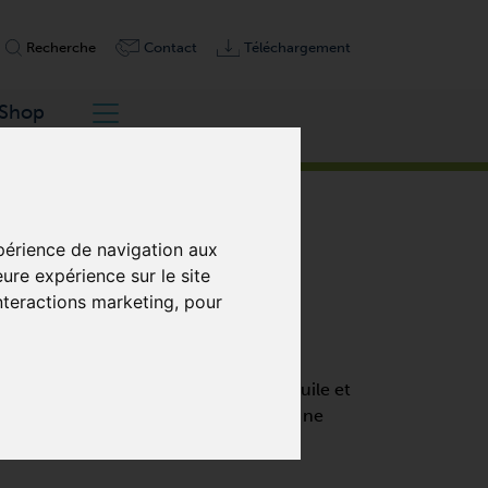
Recherche
Contact
Téléchargement
Shop
xpérience de navigation aux
eure expérience sur le site
interactions marketing
,
pour
AL, MONO ÉTAGÉE
de hautes performances ,100% sans huile et
à canal latéral sont très efficaces et ne