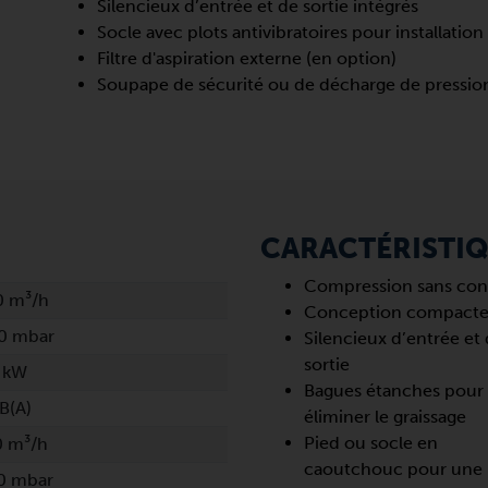
Silencieux d’entrée et de sortie intégrés
Socle avec plots antivibratoires pour installation
Filtre d'aspiration externe (en option)
Soupape de sécurité ou de décharge de pression
CARACTÉRISTI
Compression sans con
0 m³/h
Conception compact
0 mbar
Silencieux d’entrée et
sortie
 kW
Bagues étanches pour
B(A)
éliminer le graissage
Pied ou socle en
0 m³/h
caoutchouc pour une
0 mbar