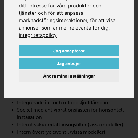
ditt intresse för våra produkter och
tjänster och för att anpassa
marknadsföringsinteraktioner
,
för att visa
annonser som är mer relevanta för dig
.
Integritetspolicy
SV 201/1
Jag accepterar
SIDKANALSKOMPRESSOR, ENSTEGS
Jag avböjer
SV 201/1 är en dynamisk pump som erbjuder hög
prestanda med 100 % olje- och beröringsfri drift. Dessa
Ändra mina inställningar
sidkanalfläktar är mycket effektiva och kräver minimalt
underhåll.
Integrerade in- och utloppsljuddämpare
Sockel med antivibrationsfästen för horisontell
installation
Internt vakuumtätt insugsfilter (vissa modeller)
Intern övertrycksventil (vissa modeller)