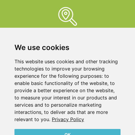
貝克爾代表
在這裡您可以找到您身邊的聯繫人，因為我們的支持幾乎遍
布世界各地。
我們在這里為您服務！
We use cookies
This website uses cookies and other tracking
technologies to improve your browsing
experience for the following purposes:
to
enable basic functionality of the website
,
to
provide a better experience on the website
,
台灣貝克幫浦有限公司
to measure your interest in our products and
新北市新莊區中正路542號之15，1樓
services and to personalize marketing
TEL：02-2904 0077
interactions
,
to deliver ads that are more
FAX : 02-2904 0500
relevant to you
.
Privacy Policy
版本說明
OK