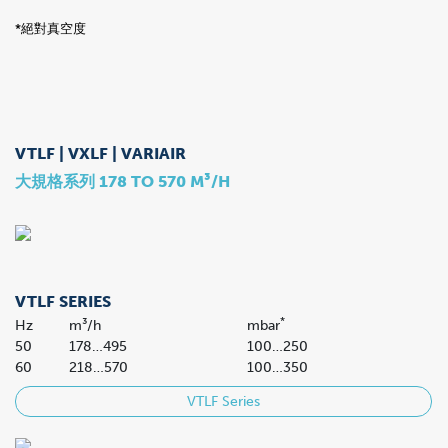
*絕對真空度
VTLF | VXLF | VARIAIR
大規格系列 178 TO 570 M³/H
VTLF SERIES
*
Hz
m³/h
mbar
50
178…495
100…250
60
218…570
100…350
VTLF Series