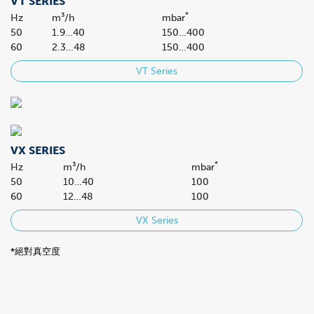
VT SERIES
*
Hz
m³/h
mbar
50
1.9…40
150…400
60
2.3…48
150…400
VT Series
VX SERIES
*
Hz
m³/h
mbar
50
10…40
100
60
12…48
100
VX Series
*絕對真空度