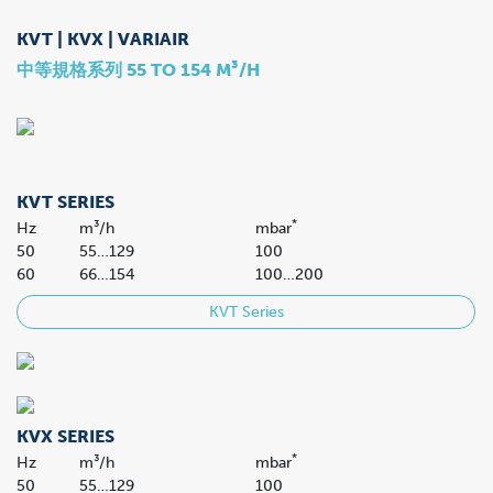
KVT | KVX | VARIAIR
中等規格系列 55 TO 154 M³/H
KVT SERIES
*
Hz
m³/h
mbar
50
55…129
100
60
66…154
100…200
KVT Series
KVX SERIES
*
Hz
m³/h
mbar
50
55…129
100