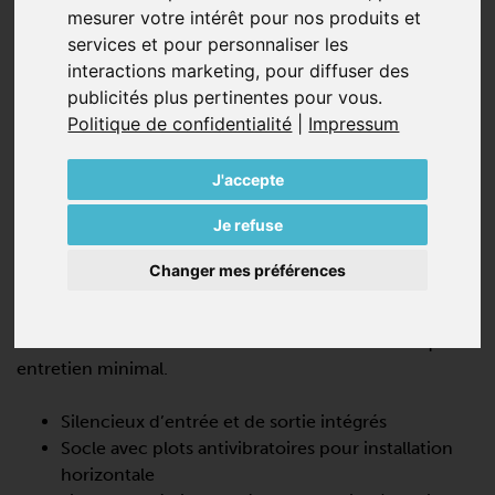
mesurer votre intérêt pour nos produits et
services et pour personnaliser les
interactions marketing
,
pour diffuser des
publicités plus pertinentes pour vous
.
Politique de confidentialité
|
Impressum
SV 400/2
J'accepte
SOUFFLANTES À CANAL LATÉRAL,
DOUBLE-ÉTAGÉES
Je refuse
La SV 400/2 est une pompe turbo dynamique qui offre
Changer mes préférences
de hautes performances ,100% sans huile et sans
contact pendant le fonctionnement. Ces turbines à
canal latéral sont très efficaces et ne nécessitent qu’un
entretien minimal.
Silencieux d’entrée et de sortie intégrés
Socle avec plots antivibratoires pour installation
horizontale