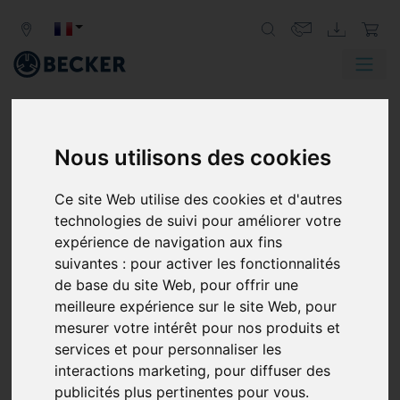
Nous utilisons des cookies
MÉCANIQUE GÉNÉRALE
Ce site Web utilise des cookies et d'autres
POMPES À VIDE ET COMPRESSEURS
technologies de suivi pour améliorer votre
BECKER POUR APPLICATIONS
expérience de navigation aux fins
INDUSTRIELLES
suivantes :
pour activer les fonctionnalités
de base du site Web
,
pour offrir une
Becker fournit des solutions personnalisées avec des
meilleure expérience sur le site Web
,
pour
pompes à vide et des compresseurs pour de
mesurer votre intérêt pour nos produits et
nombreuses applications et dans le monde entier. Elles
services et pour personnaliser les
permettent, entre autres, de transporter, de maintenir,
interactions marketing
,
pour diffuser des
de soulever et de manipuler, de sécher et de refroidir.
publicités plus pertinentes pour vous
.
Ce faisant, les pompes à vide et compresseurs Becker