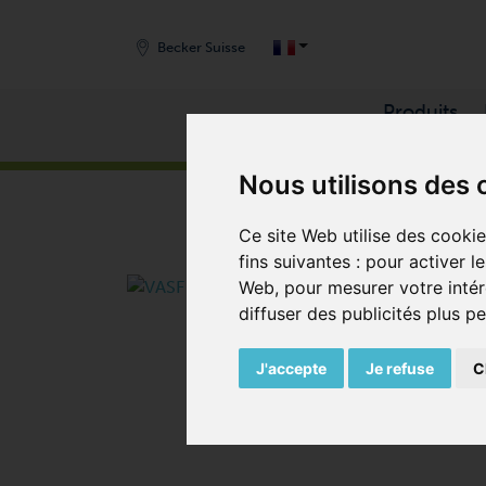
Becker Suisse
Produits
START
/
PRODUITS
/
COMPRESSEURS
/
SOUFFL
Nous utilisons des 
Ce site Web utilise des cooki
fins suivantes :
pour activer l
Web
,
pour mesurer votre intér
diffuser des publicités plus p
J'accepte
Je refuse
C