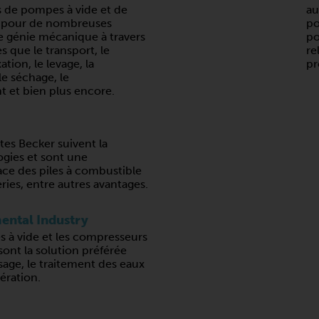
s de pompes à vide et de
au
 pour de nombreuses
po
e génie mécanique à travers
po
s que le transport, le
re
xation, le levage, la
pr
e séchage, le
t et bien plus encore.
tes Becker suivent la
gies et sont une
ce des piles à combustible
eries, entre autres avantages.
ental Industry
 à vide et les compresseurs
sont la solution préférée
sage, le traitement des eaux
aération.