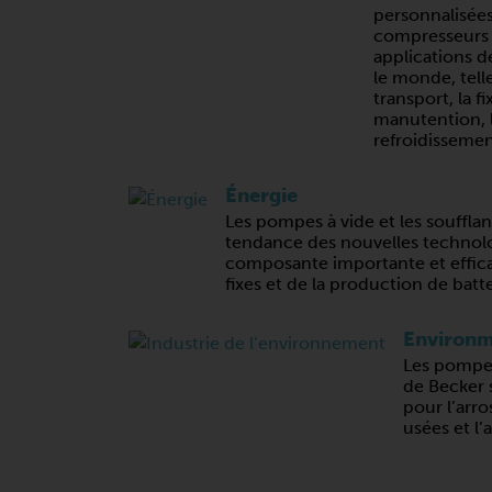
personnalisée
compresseurs
applications d
le monde, telle
transport, la fi
manutention, l
refroidissemen
Énergie
Les pompes à vide et les soufflan
tendance des nouvelles technolo
composante importante et effica
fixes et de la production de batt
Environm
Les pompes
de Becker 
pour l’arro
usées et l’