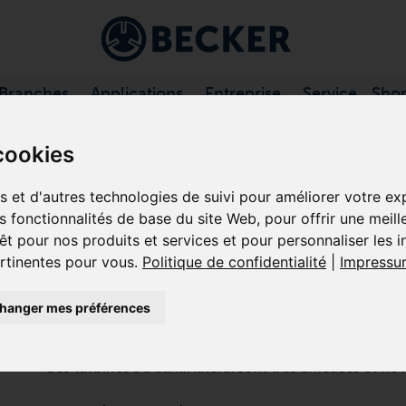
Branches
Applications
Entreprise
Service
Sho
ANTES À CANAL LATÉRAL
/
VASF 2. .../2 SÉRIE
cookies
es et d'autres technologies de suivi pour améliorer votre e
es fonctionnalités de base du site Web
,
pour offrir une meill
VASF 2.80/2-0.DC0
êt pour nos produits et services et pour personnaliser les 
ertinentes pour vous
.
Politique de confidentialité
|
Impressu
SOUFFLANTES À CANAL LATÉR
hanger mes préférences
VASF 2.80/2-0.DC048 est une pompe turbo dynamiqu
qui offre des performances élevées , 100% sans huile
Ces turbines s à canal latéral sont très efficaces et n