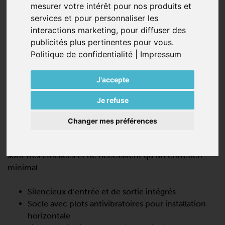
mesurer votre intérêt pour nos produits et
services et pour personnaliser les
interactions marketing
,
pour diffuser des
publicités plus pertinentes pour vous
.
Politique de confidentialité
|
Impressum
SV 500/1
J'accepte
SOUFFLANTES À CANAL LATÉRAL,
Je refuse
MONO ÉTAGÉE
SV 500/1 est une pompe turbo dynamique qui offre de
Changer mes préférences
hautes performances ,100% sans huile et sans contact
pendant le fonctionnement. Ces turbines à canal latéral
sont très efficaces et ne nécessitent qu’un entretien
minimal.
Silencieux d’entrée et de sortie intégrés
Socle avec plots antivibratoires pour installation
horizontale