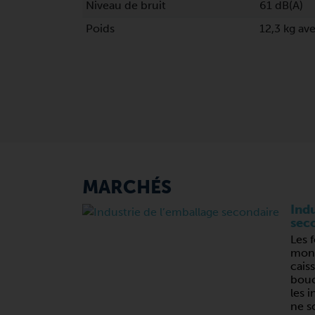
Niveau de bruit
61 dB(A)
Poids
12,3 kg av
MARCHÉS
Indu
sec
Les 
mont
caiss
bouc
les i
ne s