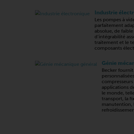
Industrie élect
Les pompes à vid
parfaitement adap
absolue, de faible
d’intégrabilité ass
traitement et le t
composants élect
Génie mécan
Becker fournit
personnalisée
compresseurs
applications d
le monde, telle
transport, la fi
manutention, l
refroidissemen