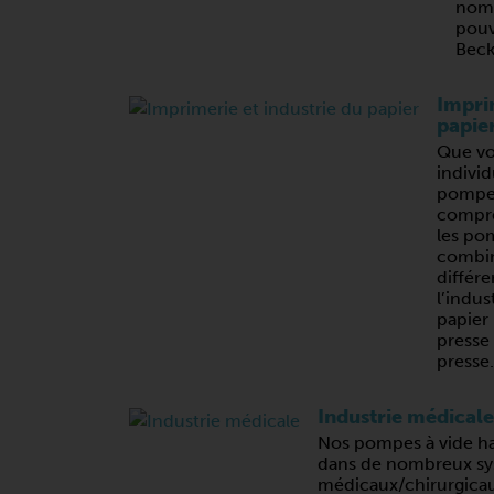
nomb
pouv
Beck
Imprim
papie
Que vo
individ
pompes
compres
les po
combin
différe
l’indus
papier 
presse
presse.
Industrie médicale
Nos pompes à vide ha
dans de nombreux sy
médicaux/chirurgicaux