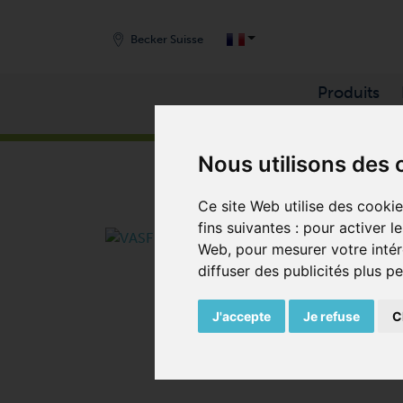
Becker Suisse
Produits
START
/
PRODUITS
/
POMPES À VIDE
/
POMPES 
Nous utilisons des 
Ce site Web utilise des cooki
fins suivantes :
pour activer l
Web
,
pour mesurer votre intér
diffuser des publicités plus p
J'accepte
Je refuse
C