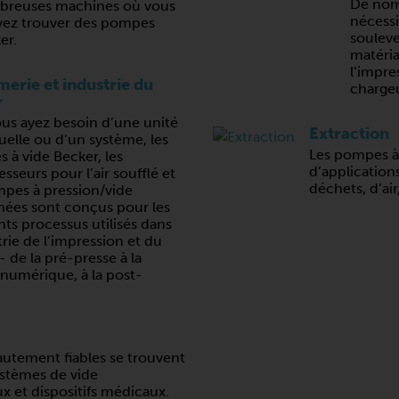
De nom
reuses machines où vous
nécessi
ez trouver des pompes
souleve
er.
matéria
l’impre
erie et industrie du
charge
r
us ayez besoin d’une unité
Extraction
uelle ou d’un système, les
Les pompes à 
 à vide Becker, les
d’applications
seurs pour l’air soufflé et
déchets, d’air
mpes à pression/vide
ées sont conçus pour les
nts processus utilisés dans
trie de l’impression et du
- de la pré-presse à la
 numérique, à la post-
utement fiables se trouvent
stèmes de vide
 et dispositifs médicaux.