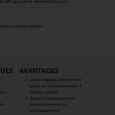
ès efficaces et ne nécessitent qu’un
ent à vitesse variable
QUES
AVANTAGES
e
Débit réglable précisément
grâce au fonctionnement à
tact
vitesse variable
e
Basses températures de
 de
fonctionnement et
d’échappement