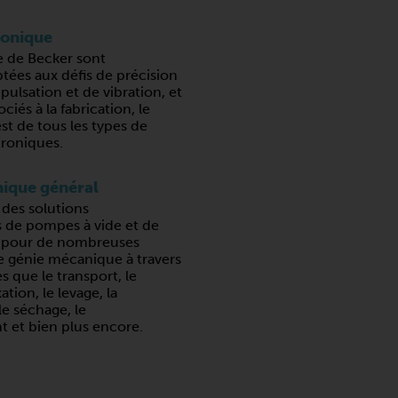
ronique
e de Becker sont
tées aux défis de précision
 pulsation et de vibration, et
ociés à la fabrication, le
est de tous les types de
roniques.
ique général
 des solutions
s de pompes à vide et de
 pour de nombreuses
e génie mécanique à travers
s que le transport, le
xation, le levage, la
e séchage, le
t et bien plus encore.