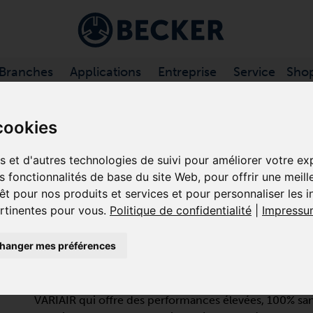
Branches
Applications
Entreprise
Service
Sho
À VIDE À CANAL LATÉRAL
/
VASF 2. .../1 SÉRIE
cookies
es et d'autres technologies de suivi pour améliorer votre e
es fonctionnalités de base du site Web
,
pour offrir une meill
VASF 2.50/1-0.AC1
êt pour nos produits et services et pour personnaliser les 
ertinentes pour vous
.
Politique de confidentialité
|
Impressu
POMPES À VIDE À CANA
hanger mes préférences
MONO-ÉTAGÉE
La VASF 2.50/1-0.AC115 est une pompe turbo dynami
VARIAIR qui offre des performances élevées, 100% san