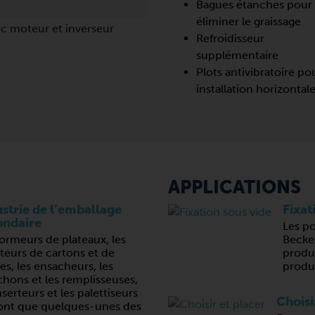
Bagues étanches pour
éliminer le graissage
ec moteur et inverseur
Refroidisseur
supplémentaire
Plots antivibratoire po
installation horizontal
APPLICATIONS
strie de l’emballage
Fixat
ondaire
Les po
formeurs de plateaux, les
Becker
eurs de cartons et de
produi
es, les ensacheurs, les
produc
hons et les remplisseuses,
nserteurs et les palettiseurs
Choisi
ont que quelques-unes des