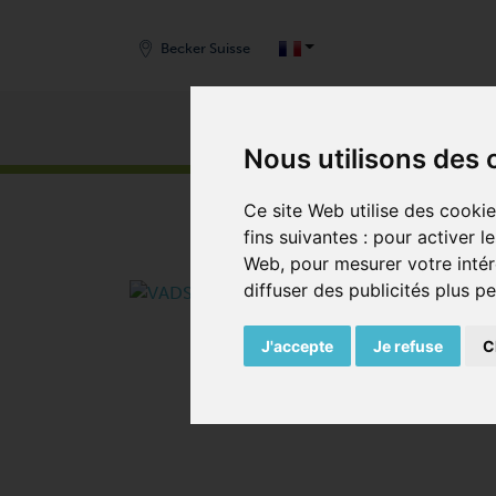
Becker Suisse
Produits
Nous utilisons des 
START
/
PRODUITS
/
POMPES À VIDE
/
POMPES 
Ce site Web utilise des cooki
fins suivantes :
pour activer l
Web
,
pour mesurer votre intér
diffuser des publicités plus p
J'accepte
Je refuse
C