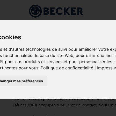
Branches
Applications
Entreprise
Service
Sho
cookies
À VIDE À VIS
/
VADS SÉRIE
es et d'autres technologies de suivi pour améliorer votre e
es fonctionnalités de base du site Web
,
pour offrir une meill
êt pour nos produits et services et pour personnaliser les 
ertinentes pour vous
.
Politique de confidentialité
|
Impressu
VADS 250
hanger mes préférences
POMPES À VIDE À VIS
Le VADS 250 est une pompe à vide à entraînement dir
offre de hautes performances. La chambre de compress
l’air est 100% exempte d’huile et de contact. Seul un 