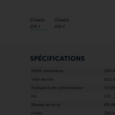
SPÉCIFICATIONS
Débit volumique
290 
Vide absolu
≤0,1 
Puissance de convertisseur
7,5 k
Hz
170…
Niveau de bruit
68 dB
Poids
280 k