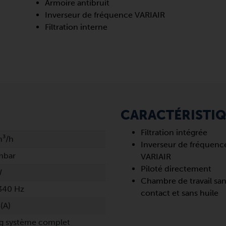
Armoire antibruit
Inverseur de fréquence VARIAIR
Filtration interne
CARACTÉRISTI
Filtration intégrée
m³/h
Inverseur de fréquenc
mbar
VARIAIR
Piloté directement
W
Chambre de travail sa
340 Hz
contact et sans huile
(A)
g système complet