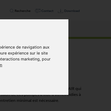
Recherche
Contact
Download
p
xpérience de navigation aux
eure expérience sur le site
interactions marketing
,
pour
m
ect avec variateur de fréquence VARIAIR qui
ion de ces pompes à vide à vis refroidies à
entretien minimal est nécessaire.