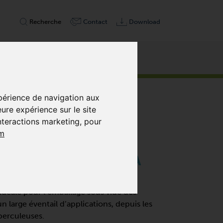
Recherche
Contact
Download
p
xpérience de navigation aux
eure expérience sur le site
interactions marketing
,
pour
m
ATIVES, LUBRIFIÉES À
déale pour l’emballage sous vide des
n large éventail d’applications, depuis les
perculeuses.