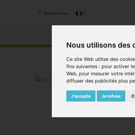
Becker Suisse
Produits
START
/
PRODUITS
/
POMPES À VIDE
/
POMPES 
Nous utilisons des 
Ce site Web utilise des cooki
fins suivantes :
pour activer l
Web
,
pour mesurer votre intér
diffuser des publicités plus p
J'accepte
Je refuse
C