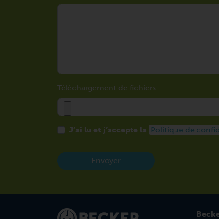
Téléchargement de fichiers
J’ai lu et j’accepte la
Politique de confid
Envoyer
Becke