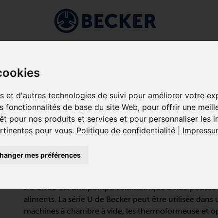
Branches
Applications
Entreprise
Service
Sho
À VIDE À PALETTES
/
LUBRIFIÉES
/
U SÉRIE (MEDIO)
cookies
es et d'autres technologies de suivi pour améliorer votre e
es fonctionnalités de base du site Web
,
pour offrir une meill
êt pour nos produits et services et pour personnaliser les 
U 5.166
ertinentes pour vous
.
Politique de confidentialité
|
Impressu
POMPES À VIDE À PALETTES ROT
hanger mes préférences
L'HUILE
L’U 5.166 est une pompe volumétrique à vide poussé i
aliments. La série U de Becker peut être utilisée dans u
machines à chambre à vide, les thermoformeuse et o