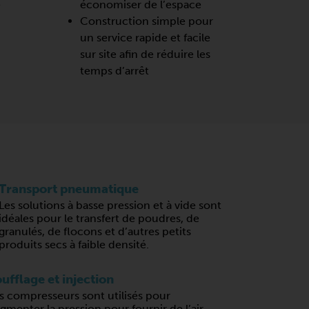
e
économiser de l’espace
Construction simple pour
un service rapide et facile
sur site afin de réduire les
temps d’arrêt
Transport pneumatique
Les solutions à basse pression et à vide sont
idéales pour le transfert de poudres, de
granulés, de flocons et d’autres petits
produits secs à faible densité.
ufflage et injection
s compresseurs sont utilisés pour
gmenter la pression pour fournir de l’air