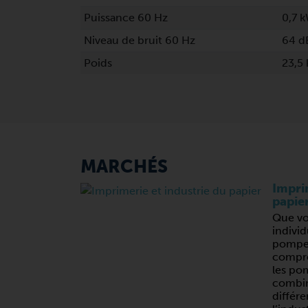
Puissance 60 Hz
0,7 
Niveau de bruit 60 Hz
64 d
Poids
23,5
MARCHÉS
Imprim
papie
Que vo
individ
pompes
compres
les po
combin
différe