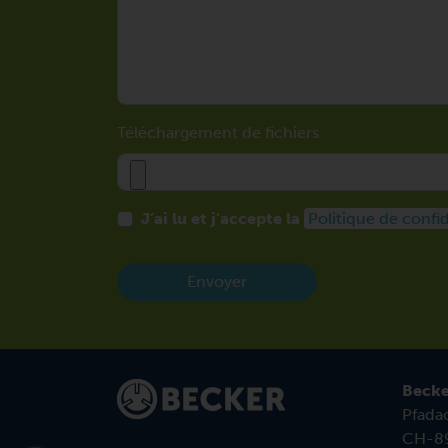
Téléchargement de fichiers
J’ai lu et j’accepte la
Politique de confid
Envoyer
Becke
Pfadac
CH-89