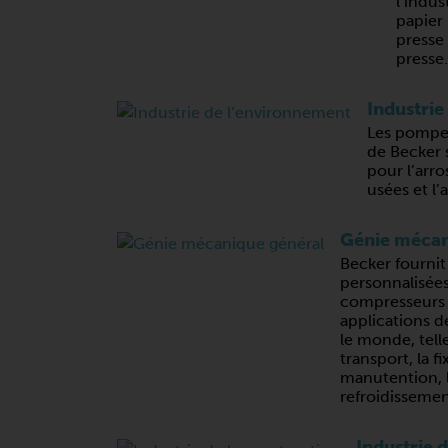
l’indus
papier 
presse
presse.
Industrie
Les pompes
de Becker 
pour l’arro
usées et l’
Génie mécan
Becker fournit
personnalisée
compresseurs
applications d
le monde, telle
transport, la fi
manutention, l
refroidissemen
Industrie 