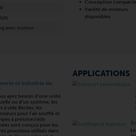
Conception compact
kW
Variété de moteurs
disponibles
B(A)
 kg avec moteur
APPLICATIONS
erie et industrie du
r
us ayez besoin d’une unité
uelle ou d’un système, les
 à vide Becker, les
seurs pour l’air soufflé et
mpes à pression/vide
So
ées sont conçus pour les
Le
nts processus utilisés dans
au