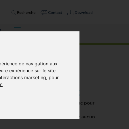
Recherche
Contact
Download
p
xpérience de navigation aux
eure expérience sur le site
interactions marketing
,
pour
m
TATIVES, SANS HUILE
ression à fonctionnement à sec conçue pour
tives utilise des palettes
u’un entretien minimal et ne nécessite aucun