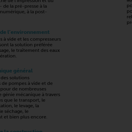
trie de l’impression et du
po
- de la pré-presse à la
po
 numérique, à la post-
re
pr
 de l’environnement
 à vide et les compresseurs
sont la solution préférée
sage, le traitement des eaux
aération.
ique général
 des solutions
s de pompes à vide et de
 pour de nombreuses
e génie mécanique à travers
s que le transport, le
xation, le levage, la
e séchage, le
t et bien plus encore.
de la construction