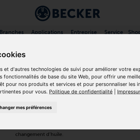
Branches
Applications
Entreprise
Service
Sho
SSEURS À PALETTES, …
/
DT SÉRIE
cookies
es et d'autres technologies de suivi pour améliorer votre e
es fonctionnalités de base du site Web
,
pour offrir une meill
DT 4.16
êt pour nos produits et services et pour personnaliser les 
ertinentes pour vous
.
Politique de confidentialité
|
Impressu
COMPRESSEURS À PALETTES RO
hanger mes préférences
La DT 4.16 est un compresseur volumétrique basse p
fonctionner en continu. Le compresseur à palettes rota
composites/graphite autolubrifiantes, ne nécessite q
changement d’huile.