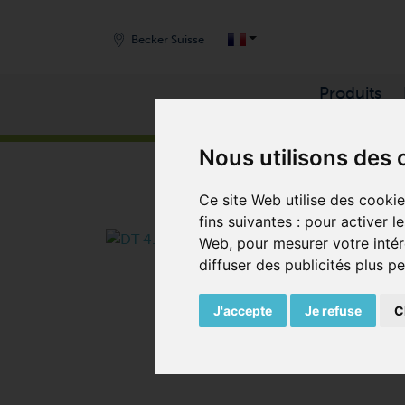
Becker Suisse
Produits
START
/
PRODUITS
/
COMPRESSEURS
/
COMPRE
Nous utilisons des 
Ce site Web utilise des cooki
fins suivantes :
pour activer l
Web
,
pour mesurer votre intér
diffuser des publicités plus p
J'accepte
Je refuse
C