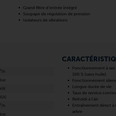
Grand filtre d’entrée intégré
Soupape de régulation de pression
Isolateurs de vibrations
CARACTÉRISTI
Fonctionnement à sec
³/h
100 % (sans huile)
bar
Fonctionnement silen
Longue durée de vie
 kW
Taux de service contin
B(A)
Refroidi à l’air
Entraînement direct à
³/h
arbre
bar