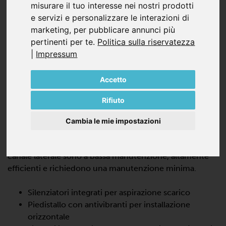
misurare il tuo interesse nei nostri prodotti
e servizi e personalizzare le interazioni di
marketing
,
per pubblicare annunci più
pertinenti per te
.
Politica sulla riservatezza
|
Impressum
SV 200/2
Accetto
SOFFIANTI A CANALI LATERALI IN
Rifiuto
COMPRESSIONE, DOPPIO STADIO
La SV 200/2 è una pompa turbo dinamica che offre
Cambia le mie impostazioni
prestazioni elevate con il 100% di assenza di olio e di
contatto durante il funzionamento. Queste soffianti a
canale laterale sono a bassa manutenzione, altamente
efficienti e richiedono una manutenzione minima.
Silenziatori integrati per aspirazione scarico
Piedistallo con antivibranti per installazione
orizzontale