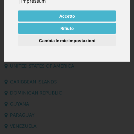
|
Impressum
SURINAME
Accetto
CANADA
Rifiuto
CUBA
Cambia le mie impostazioni
GUATEMALA
PANAMA
UNITED STATES OF AMERICA
CARIBBEAN ISLANDS
DOMINICAN REPUBLIC
GUYANA
PARAGUAY
VENEZUELA