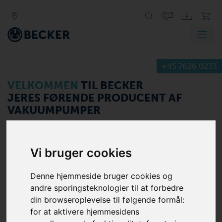
+45 7626 0233
Producent af
industrielle
vakuum pumper,
VELKOMMEN
TIL BECKER
vakuum systemer og
JERES FØRENDE PRODUCENT AF
kompressorer
VAKUUMPUMPER
<
>
Vi bruger cookies
Denne hjemmeside bruger cookies og
Gå på opdagelse i vores produkter
andre sporingsteknologier til at forbedre
FIND DIN PASSENDE
LUFTLØSNING
din browseroplevelse til følgende formål:
for at aktivere hjemmesidens