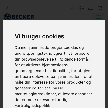
Zurück
Weit
Vi bruger cookies
EVAKUERING
Denne hjemmeside bruger cookies og
VAKUUMPUMPER FOR HURTIG
andre sporingsteknologier til at forbedre
EVAKUERING
din browseroplevelse til følgende formål:
for at aktivere hjemmesidens
Hvornår end en hurtig evakuering af et volume er
grundlæggende funktionalitet
,
for at give
påkrævet, vakuumpumper fra Becker udtrækker luft
en bedre oplevelse på hjemmesiden
,
for at
eller gas fra et kammer eller beholder.
måle din interesse for vores produkter og
tjenester og for at tilpasse
marketinginteraktioner
,
at levere annoncer
der er mere relevante for dig
.
Fortrolighedspolitik