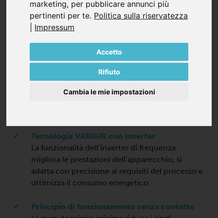
marketing
,
per pubblicare annunci più
particolarmente prive di manutenzione e garantisce
pertinenti per te
.
Politica sulla riservatezza
un'elevata efficienza e un basso consumo energetico.
|
Impressum
Richiedi consulenza tecnica
Accetto
Rifiuto
Cambia le mie impostazioni
✓
Tecnologia VARIAIR con inverter
La funzionalità dell’inverter di frequenza
migliora le prestazioni dell’apparecchio, si
adatta con precisione ai requisiti del processo e
ottimizza il consumo energetico.
✓
Principio di funzionamento senza contatto