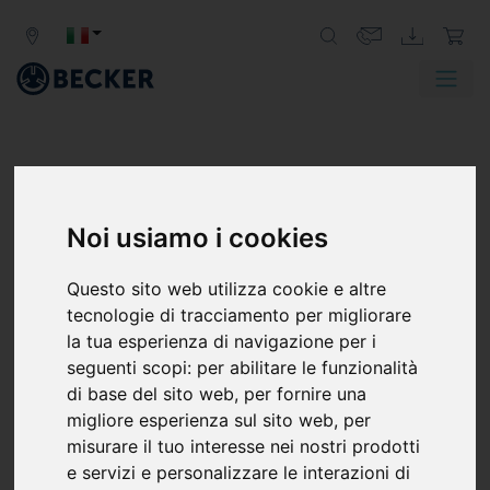
Noi usiamo i cookies
VARIAIR BCV 300
Questo sito web utilizza cookie e altre
Pompe per vuoto a camme
tecnologie di tracciamento per migliorare
La robusta pompa volumetrica della serie VARIAIR BCV è
la tua esperienza di navigazione per i
progettata per il funzionamento continuo nel campo
seguenti scopi:
per abilitare le funzionalità
del vuoto grossolano, comprime senza olio al 100% e
di base del sito web
,
per fornire una
offre un sistema di filtrazione integrato come
migliore esperienza sul sito web
,
per
caratteristica distintiva. Il principio di funzionamento
misurare il tuo interesse nei nostri prodotti
senza contatto rende le pompe per vuoto, raffreddate
e servizi e personalizzare le interazioni di
ad aria e con smorzamento delle vibrazioni,