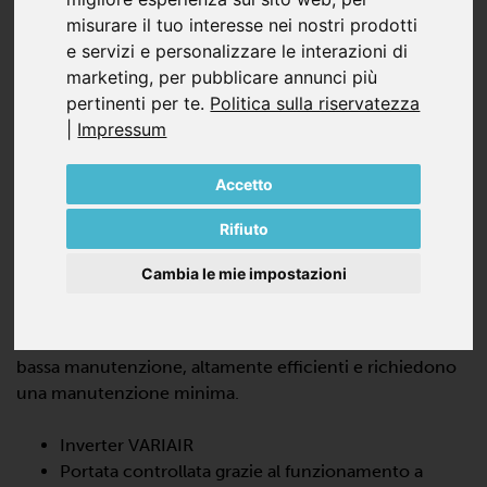
misurare il tuo interesse nei nostri prodotti
e servizi e personalizzare le interazioni di
marketing
,
per pubblicare annunci più
pertinenti per te
.
Politica sulla riservatezza
|
Impressum
VARIAIR SV 700/1
Accetto
SOFFIANTI A CANALI LATERALI IN
ASPIRAZIONE, MONO STADIO
Rifiuto
VARIAIR SV 700/1 è una pompa turbo dinamica con
Cambia le mie impostazioni
inverter VARIAIR che offre prestazioni elevate con il
100% di assenza di olio e di contatto durante il
funzionamento. Queste soffianti a canale laterale sono a
bassa manutenzione, altamente efficienti e richiedono
una manutenzione minima.
Inverter VARIAIR
Portata controllata grazie al funzionamento a