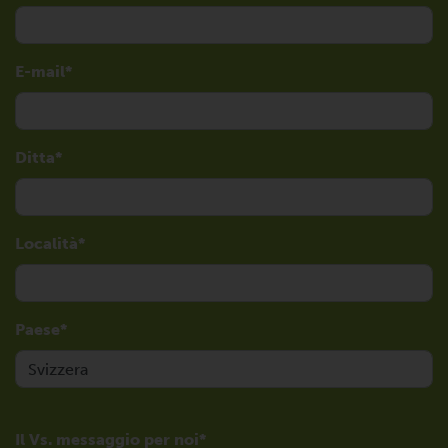
E-mail
Ditta
Località
Paese
Il Vs. messaggio per noi