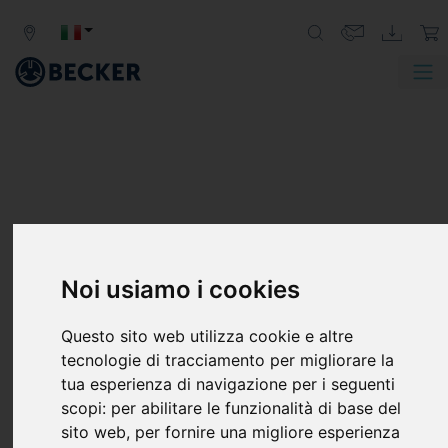
SERIE DTLF
Noi usiamo i cookies
COMPRESSORI A PALETTE, SENZA
Questo sito web utilizza cookie e altre
OLIO
tecnologie di tracciamento per migliorare la
I compressori Becker della serie DTLF sono pompe
tua esperienza di navigazione per i seguenti
volumetriche a bassa pressione con funzionamento a
scopi:
per abilitare le funzionalità di base del
secco e sono progettati per funzionare in servizio
sito web
,
per fornire una migliore esperienza
continuo a qualsiasi livello di pressione da flusso aperto