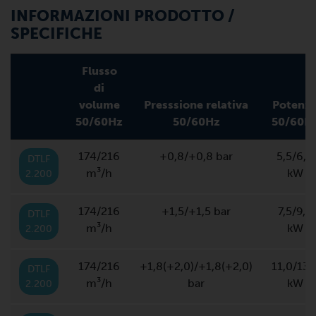
INFORMAZIONI PRODOTTO /
SPECIFICHE
Flusso
di
volume
Presssione relativa
Potenz
50/60Hz
50/60Hz
50/60H
174/216
+0,8/+0,8 bar
5,5/6,6
DTLF
m³/h
kW
2.200
174/216
+1,5/+1,5 bar
7,5/9,0
DTLF
m³/h
kW
2.200
174/216
+1,8(+2,0)/+1,8(+2,0)
11,0/13,
DTLF
m³/h
bar
kW
2.200