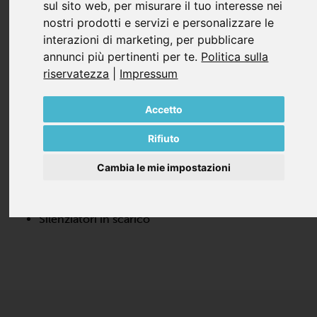
sul sito web
,
per misurare il tuo interesse nei
a +1,8 bar. I compressori rotativi a palette a secco della
nostri prodotti e servizi e personalizzare le
serie DTLF utilizzano palette autolubrificanti in grafite
interazioni di marketing
,
per pubblicare
composita, appositamente progettate per i compressori
annunci più pertinenti per te
.
Politica sulla
Becker. Nessun olio da cambiare e la manutenzione è
riservatezza
|
Impressum
minima.
Accetto
Tutte le pompe e i compressori DTLF sono forniti di
serie con:
Rifiuto
Ampio filtro in aspirazione, integrato e sotto ad un
carter trasparente
Cambia le mie impostazioni
Valvola di sicurezza o di scarico della pressione
Antivibranti
Silenziatori in scarico