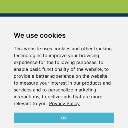
We use cookies
贝克牌气泵设备(上海)有限公司
中国上海市青浦区崧瑞路123号
This website uses cookies and other tracking
电话：+86 21 59867988-666
technologies to improve your browsing
传真：+86 21 33250530
experience for the following purposes:
to
enable basic functionality of the website
,
to
provide a better experience on the website
,
版本说明
to measure your interest in our products and
数据隐私声明
services and to personalize marketing
内容
interactions
,
to deliver ads that are more
relevant to you
.
Privacy Policy
OK