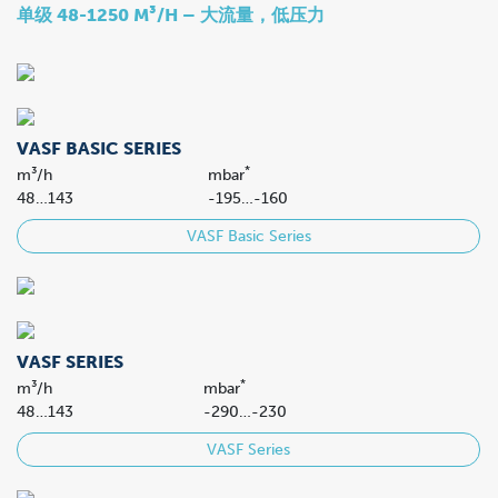
单级 48-1250 M³/H – 大流量，低压力
VASF BASIC SERIES
*
m³/h
mbar
48…143
-195…-160
VASF Basic Series
VASF SERIES
*
m³/h
mbar
48…143
-290…-230
VASF Series