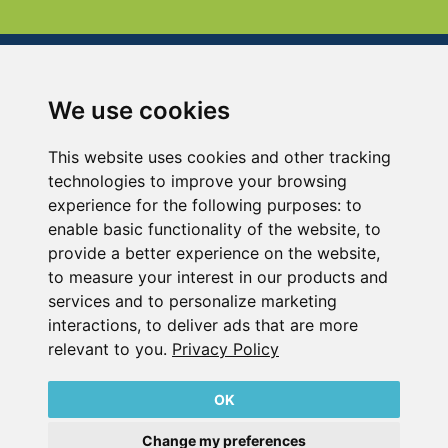
We use cookies
贝克牌气泵设备(上海)有限公司
中国上海市青浦区崧瑞路123号
This website uses cookies and other tracking
电话：+86 21 59867988-666
technologies to improve your browsing
传真：+86 21 33250530
experience for the following purposes:
to
enable basic functionality of the website
,
to
provide a better experience on the website
,
版本说明
to measure your interest in our products and
数据隐私声明
services and to personalize marketing
内容
interactions
,
to deliver ads that are more
relevant to you
.
Privacy Policy
OK
Change my preferences