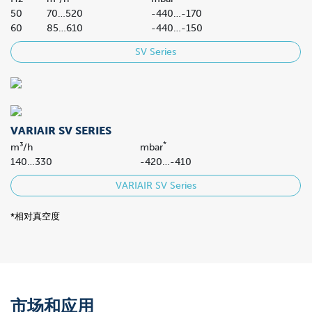
50
70…520
-440…-170
60
85…610
-440…-150
SV Series
VARIAIR SV SERIES
*
m³/h
mbar
140…330
-420…-410
VARIAIR SV Series
*相对真空度
市场和应用