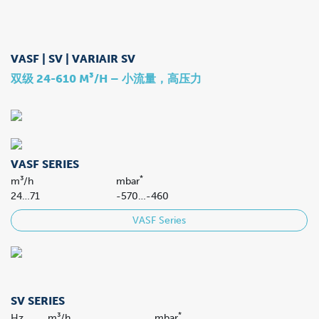
VASF | SV | VARIAIR SV
双级 24-610 M³/H – 小流量，高压力
VASF SERIES
*
m³/h
mbar
24…71
-570…-460
VASF Series
SV SERIES
*
Hz
m³/h
mbar