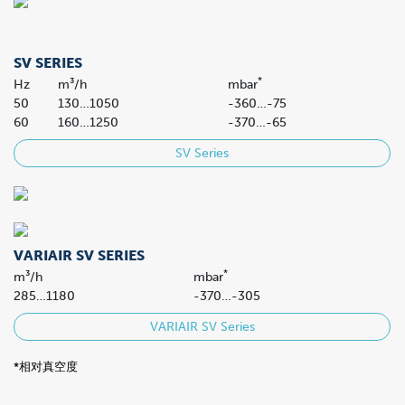
SV SERIES
*
Hz
m³/h
mbar
50
130…1050
-360…-75
60
160…1250
-370…-65
SV Series
VARIAIR SV SERIES
*
m³/h
mbar
285…1180
-370…-305
VARIAIR SV Series
*相对真空度