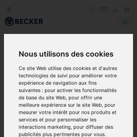
Nous utilisons des cookies
BECKER
LA VIE ET L'ÂME DE TOUTE FÊTE
Ce site Web utilise des cookies et d'autres
Tout le monde aime les célébrations, que ce soit
technologies de suivi pour améliorer votre
une simple soirée, une fête ou encore un festival.
expérience de navigation aux fins
Qui n’aime pas se retrouver entre amis ? Mais
suivantes :
pour activer les fonctionnalités
certains fêtards sont rarement mis en avant, même
de base du site Web
,
pour offrir une
si la soirée ne serait pas la même sans eux. De quoi
meilleure expérience sur le site Web
,
pour
parle-t-on ? Les pompes à vide et les soufflantes
mesurer votre intérêt pour nos produits et
bien sûr ! Autrement dit, les produits dont Becker
services et pour personnaliser les
est le spécialiste. Et même s'ils ne font presque
interactions marketing
,
pour diffuser des
jamais parler d'eux, les produits Becker sont les
publicités plus pertinentes pour vous
.