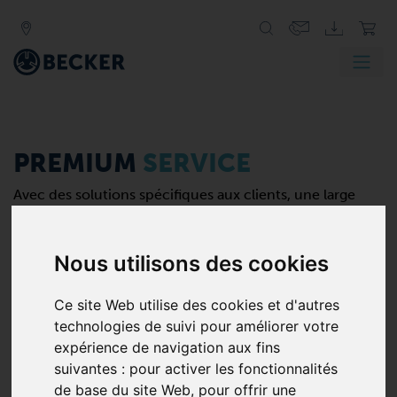
PREMIUM
SERVICE
Avec des solutions spécifiques aux clients, une large
gamme de services et une disponibilité rapide et
complète des pièces de rechange d'origine, BECKER
augmente l'efficacité de vos systèmes, assure une
Nous utilisons des cookies
longue durée de vie de vos équipements et minimise
vos coûts de maintenance.
Ce site Web utilise des cookies et d'autres
►
lire la suite
technologies de suivi pour améliorer votre
expérience de navigation aux fins
suivantes :
pour activer les fonctionnalités
Comment pouvons-nous vous aider ?
de base du site Web
,
pour offrir une