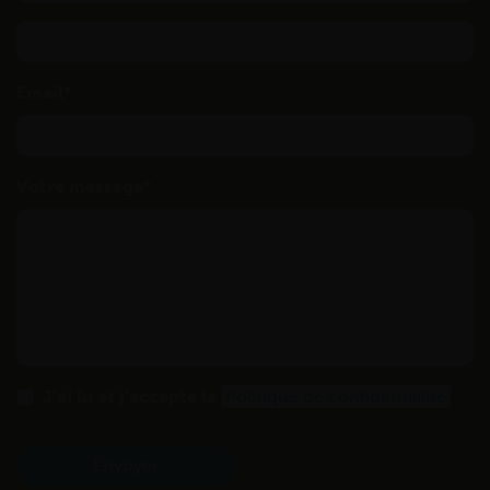
Email
Votre message
J'ai lu et j'accepte la
Politique de confidentialité
Envoyer