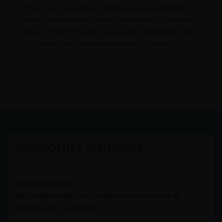
e
Pour vous fournir la solution la plus adaptée,
Suit
 et
nous examinerons votre installation actuelle et
donn
nous mènerons des discussions détaillées avec
dime
l’Architecte et les responsables de projet.
tel 
comm
ÉCONOMIES D’ÉNERGIE
CALCULATEUR
Nb de pompes
par taille/capacité (indépendamment de la
marque de la pompe)