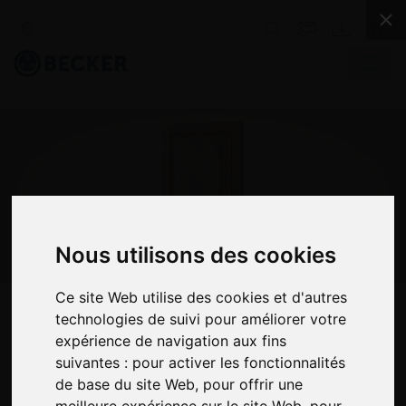
Zurück
Weit
Nous utilisons des cookies
Ce site Web utilise des cookies et d'autres
technologies de suivi pour améliorer votre
INDUSTRIE DU BOIS
expérience de navigation aux fins
suivantes :
pour activer les fonctionnalités
LES POMPES À VIDE BECKER
de base du site Web
,
pour offrir une
ÉTABLISSENT DE NOUVEAUX