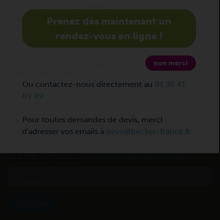
du bois :
Solutions pour le maintien CNC, le
bridage sous vide et le placage
Les pompes à vide Becker VTLF
pour les
machines CNC
INSCRIPTION
À LA NEWSLETTER
S'inscrire