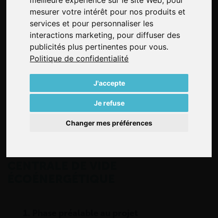
meilleure expérience sur le site Web
,
pour
STANDARDS
mesurer votre intérêt pour nos produits et
Les pompes à vide sont présentes partout dans
services et pour personnaliser les
l'industrie du bois. Becker est le numéro 1 pour la
interactions marketing
,
pour diffuser des
fourniture de pompes à vide permettant le maintien, le
publicités plus pertinentes pour vous
.
transport ou le revêtement de pièces.
Politique de confidentialité
J'accepte
Je refuse
Changer mes préférences
6 ETAPES POUR VOTRE
CENTRALE DE VIDE
ÉCOÉNERGÉTIQUE
1. Phase préalable au projet
2. P