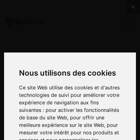
Nous utilisons des cookies
Ce site Web utilise des cookies et d'autres
SÉRIE VARIAIR SV
technologies de suivi pour améliorer votre
expérience de navigation aux fins
SOUFFLANTES À CANAL LATÉRAL,
suivantes :
pour activer les fonctionnalités
MONO ÉTAGÉE & ÉTANCHE AU GAZ
de base du site Web
,
pour offrir une
Les ventilateurs à canal latéral de la série Becker VARIAIR
meilleure expérience sur le site Web
,
pour
SV produisent une aspiration ou une pression pour une
mesurer votre intérêt pour nos produits et
grande variété d’applications industrielles. Ces pompes
services et pour personnaliser les