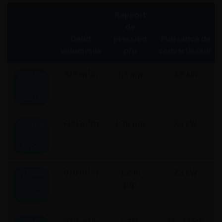
Rapport
de
Débit
pression
Puissance de
volumique
p/p
convertisseur
370 m³/h
1,3 p/p
4,0 kW
VARIAIR
SV
201/1
600 m³/h
1,38 p/p
7,5 kW
VARIAIR
SV
300/1
910 m³/h
1,295
7,5 kW
VARIAIR
p/p
SV
500/1
930 m³/h
1,315
11…22 kW