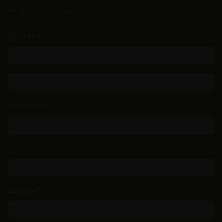
"
*
" champs obligatoires
Nom et prénom
Téléphone
Email
Société