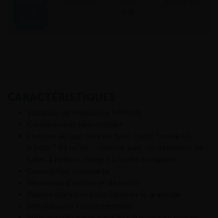
VARIAIR
p/p
SV
500/1
CARACTÉRISTIQUES
Variateur de fréquence VARIAIR
Compression sans contact
-5
Etanche au gaz, taux de fuite <1x10
mbar l/s
-6
(<1x10
Pa m³/s) – mesuré avec un détecteur de
fuites à hélium, intégré à l'unité complète
Conception compacte
Silencieux d’entrée et de sortie
Bagues étanches pour éliminer le graissage
Refroidisseur supplémentaire
Plots antivibratoire pour installation horizontale