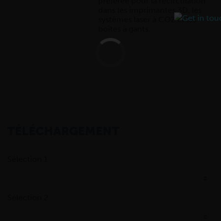
préférée pour la recirculation
dans les imprimantes 3D, les
systèmes laser à CO2 et les
boîtes à gants.
TÉLÉCHARGEMENT
Sélection 1
Sélection 2