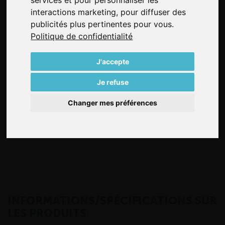
à vide compactes et compresseurs à fréquence variable
interactions marketing
,
pour diffuser des
jusqu’à 100 Hz offrent de hautes performances dans un
publicités plus pertinentes pour vous
.
environnement calme et sans contact. 100% exempt
Politique de confidentialité
d’huile et de contact pendant le fonctionnement, ces
pompes nécessitent peu d’entretien et sont très
J'accepte
efficaces.
Je refuse
Each VARIAIR SV series pump comes standard with:
Changer mes préférences
VARIAIR frequency inverter
Vibration isolators for horizontal installation
INFORMATIONS/SPÉCIFICATIONS SUR
LES PRODUITS