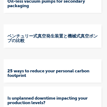
Oil-less vacuum pumps for secondary
packaging
ベンチュリー式真空発生装置と機械式真空ポン
プの比較
25 ways to reduce your personal carbon
footprint
Is unplanned downtime impacting your
production levels?