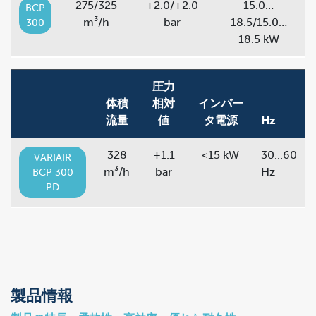
275/325
+2.0/+2.0
15.0…
BCP
m³/h
bar
18.5/15.0…
300
18.5 kW
圧力
体積
相対
インバー
流量
値
タ電源
Hz
328
+1.1
<15 kW
30...60
VARIAIR
m³/h
bar
Hz
BCP 300
PD
製品情報