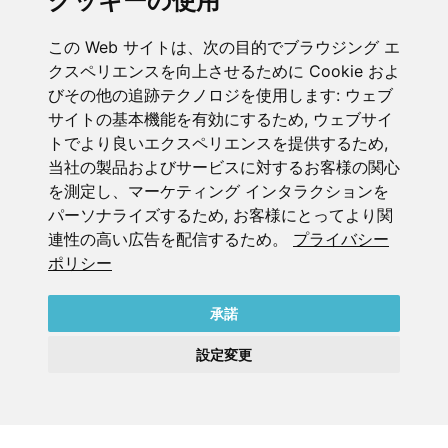
クッキーの使用
めにここにいます。
この Web サイトは、次の目的でブラウジング エ
クスペリエンスを向上させるために Cookie およ
びその他の追跡テクノロジを使用します:
ウェブ
サイトの基本機能を有効にするため
,
ウェブサイ
トでより良いエクスペリエンスを提供するため
,
ベッカーエアーテクノ株式会社
当社の製品およびサービスに対するお客様の関心
〒108-0023
を測定し、マーケティング インタラクションを
東京都港区芝浦3-7-12
パーソナライズするため
,
お客様にとってより関
シグマビル4F
連性の高い広告を配信するため
。
プライバシー
Tel : 03-5418-5131
ポリシー
会社概要
承諾
個人情報保護方針
お問い合わせ
設定変更
Follow us: