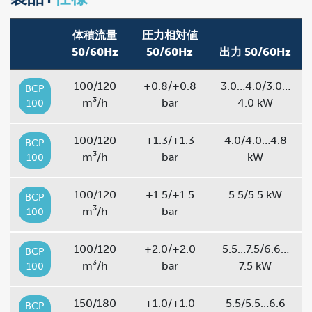
体積流量
圧力相対値
50/60Hz
50/60Hz
出力 50/60Hz
100/120
+0.8/+0.8
3.0…4.0/3.0…
BCP
m³/h
bar
4.0 kW
100
100/120
+1.3/+1.3
4.0/4.0…4.8
BCP
m³/h
bar
kW
100
100/120
+1.5/+1.5
5.5/5.5 kW
BCP
m³/h
bar
100
100/120
+2.0/+2.0
5.5…7.5/6.6…
BCP
m³/h
bar
7.5 kW
100
150/180
+1.0/+1.0
5.5/5.5…6.6
BCP