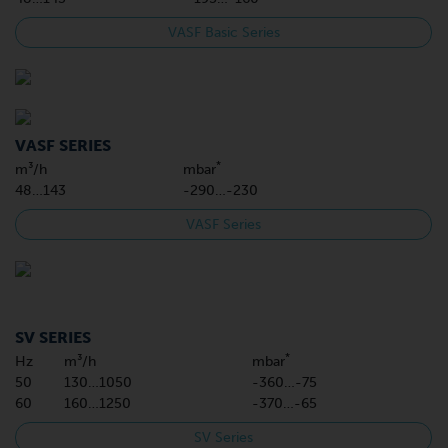
VASF Basic Series
VASF SERIES
*
m³/h
mbar
48…143
-290…-230
VASF Series
SV SERIES
*
Hz
m³/h
mbar
50
130…1050
-360…-75
60
160…1250
-370…-65
SV Series