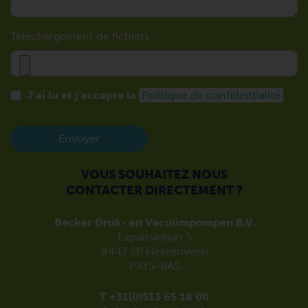
Téléchargement de fichiers
J’ai lu et j’accepte la
Politique de confidentialité
Envoyer
VOUS SOUHAITEZ NOUS
CONTACTER DIRECTEMENT ?
Becker Druk- en Vacuümpompen B.V.
Expansielaan 5
8447 SP Heerenveen
PAYS-BAS
T +31(0)513 65 18 00