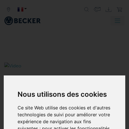
SOUFFLANTES À CANAL
Nous utilisons des cookies
LATÉRAL
ÉTAGE SIMPLE ET DOUBLE
Ce site Web utilise des cookies et d'autres
technologies de suivi pour améliorer votre
Les soufflantes à canal latéral sont utilisées pour générer
expérience de navigation aux fins
de l’air d’aspiration ou de souffle dans les applications
suivantes :
pour activer les fonctionnalités