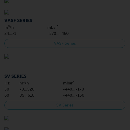
VASF SERIES
*
m³/h
mbar
24…71
-570…-460
VASF Series
SV SERIES
*
Hz
m³/h
mbar
50
70…520
-440…-170
60
85…610
-440…-150
SV Series