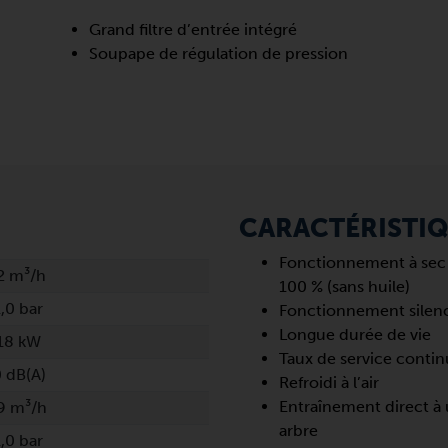
Grand filtre d’entrée intégré
Soupape de régulation de pression
CARACTÉRISTI
Fonctionnement à sec
2 m³/h
100 % (sans huile)
,0 bar
Fonctionnement silen
Longue durée de vie
18 kW
Taux de service contin
 dB(A)
Refroidi à l’air
Entraînement direct à
9 m³/h
arbre
,0 bar