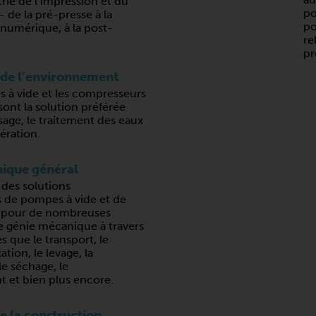
trie de l’impression et du
po
- de la pré-presse à la
po
 numérique, à la post-
re
pr
 de l’environnement
 à vide et les compresseurs
sont la solution préférée
sage, le traitement des eaux
aération.
ique général
 des solutions
s de pompes à vide et de
 pour de nombreuses
e génie mécanique à travers
s que le transport, le
xation, le levage, la
e séchage, le
t et bien plus encore.
de la construction