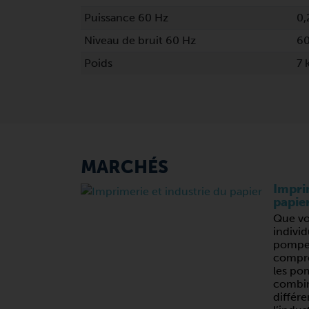
Puissance 60 Hz
0,
Niveau de bruit 60 Hz
60
Poids
7 
MARCHÉS
Imprim
papie
Que vo
individ
pompes
compres
les po
combin
différe