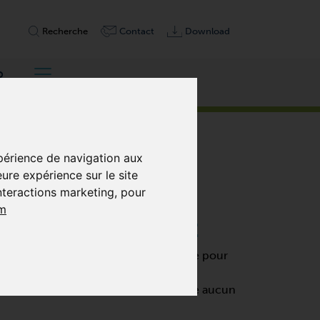
Recherche
Contact
Download
p
xpérience de navigation aux
eure expérience sur le site
interactions marketing
,
pour
m
TATIVES, SANS HUILE
ession à fonctionnement à sec conçue pour
tives utilise des palettes
u’un entretien minimal et ne nécessite aucun