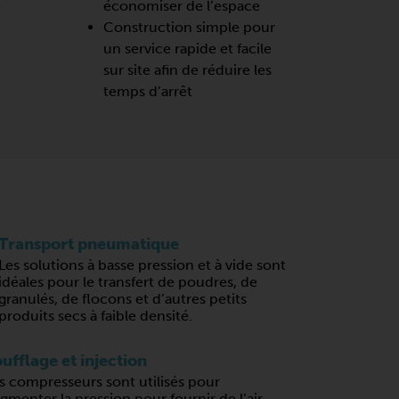
e
économiser de l’espace
Construction simple pour
un service rapide et facile
sur site afin de réduire les
temps d’arrêt
Transport pneumatique
Les solutions à basse pression et à vide sont
idéales pour le transfert de poudres, de
granulés, de flocons et d’autres petits
produits secs à faible densité.
ufflage et injection
s compresseurs sont utilisés pour
gmenter la pression pour fournir de l’air