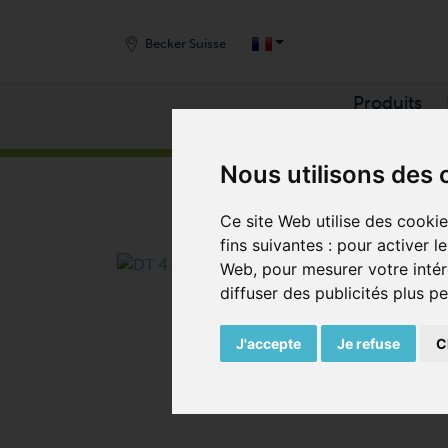
Becker Suisse
Produits
START
/
PRODUITS
/
COMPRESSEURS
/
COMPRE
Nous utilisons des 
Ce site Web utilise des cooki
fins suivantes :
pour activer l
Web
,
pour mesurer votre intér
diffuser des publicités plus p
J'accepte
Je refuse
C