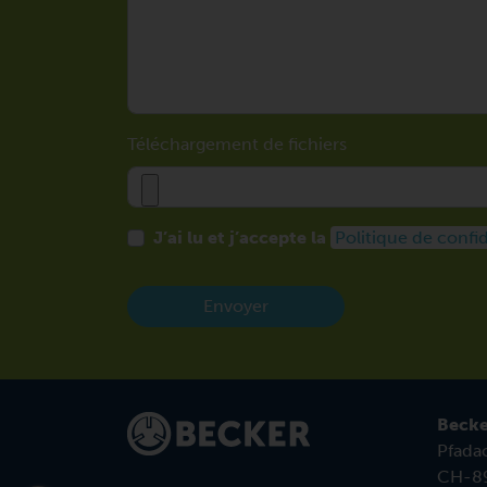
Téléchargement de fichiers
J’ai lu et j’accepte la
Politique de confid
Envoyer
Becke
Pfadac
CH-89