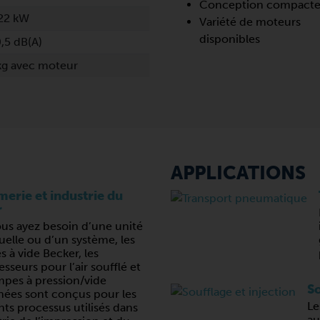
Conception compact
22 kW
Variété de moteurs
disponibles
,5 dB(A)
kg avec moteur
APPLICATIONS
erie et industrie du
r
us ayez besoin d’une unité
uelle ou d’un système, les
 à vide Becker, les
seurs pour l’air soufflé et
mpes à pression/vide
So
ées sont conçus pour les
Le
nts processus utilisés dans
au