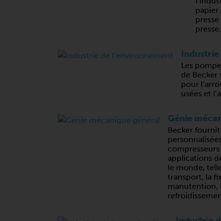
l’indus
papier 
presse
presse.
Industrie
Les pompes
de Becker 
pour l’arro
usées et l’
Génie mécan
Becker fournit
personnalisée
compresseurs
applications d
le monde, telle
transport, la fi
manutention, l
refroidissemen
Industrie 