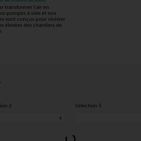
ur transformer l’air en
nos pompes à vide et nos
s sont conçus pour résister
s élevées des chantiers de
n.
T
ion 2
Sélection 3
Loading...