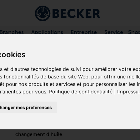
Branches
Applications
Entreprise
Service
Sho
SSEURS À PALETTES, …
/
DT SÉRIE
cookies
es et d'autres technologies de suivi pour améliorer votre e
es fonctionnalités de base du site Web
,
pour offrir une meill
DT 4.4
êt pour nos produits et services et pour personnaliser les 
ertinentes pour vous
.
Politique de confidentialité
|
Impressu
COMPRESSEURS À PALETTES RO
hanger mes préférences
La DT 4.4 est un compresseur volumétrique basse pr
fonctionner en continu. Le compresseur à palettes rota
composites/graphite autolubrifiantes, ne nécessite q
changement d’huile.