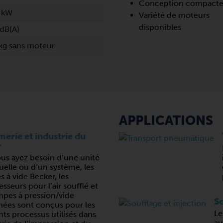
Conception compact
 kW
Variété de moteurs
disponibles
dB(A)
kg sans moteur
APPLICATIONS
erie et industrie du
r
us ayez besoin d’une unité
uelle ou d’un système, les
 à vide Becker, les
seurs pour l’air soufflé et
mpes à pression/vide
So
ées sont conçus pour les
Le
nts processus utilisés dans
au