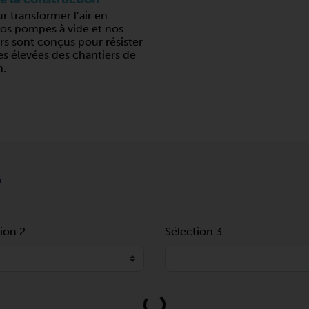
ur transformer l’air en
nos pompes à vide et nos
s sont conçus pour résister
s élevées des chantiers de
n.
T
ion 2
Sélection 3
Loading...