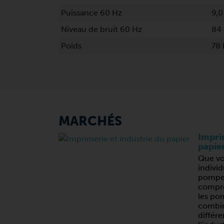
Puissance 60 Hz
9,0
Niveau de bruit 60 Hz
84 
Poids
78 
MARCHÉS
Imprim
papie
Que vo
individ
pompes
compres
les po
combin
différe