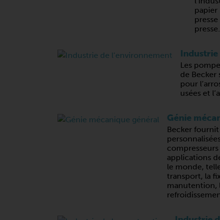
l’indus
papier 
presse
presse.
Industrie
Les pompes
de Becker 
pour l’arro
usées et l’
Génie mécan
Becker fournit
personnalisée
compresseurs
applications d
le monde, telle
transport, la fi
manutention, l
refroidissemen
Industrie 