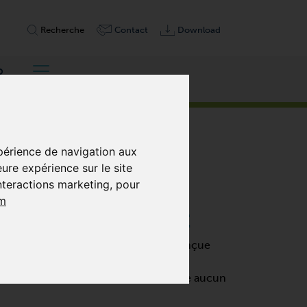
Recherche
Contact
Download
p
xpérience de navigation aux
eure expérience sur le site
interactions marketing
,
pour
m
TATIVES, SANS HUILE
 pression à fonctionnement à sec conçue
 rotatives utilise des palettes
u’un entretien minimal et ne nécessite aucun