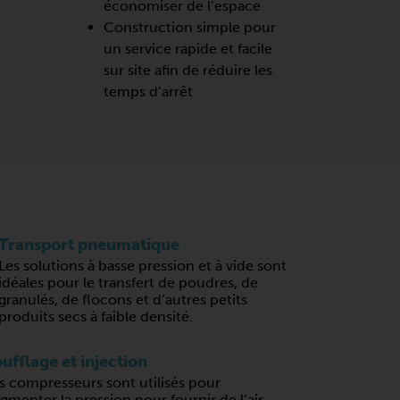
e
économiser de l’espace
Construction simple pour
un service rapide et facile
sur site afin de réduire les
temps d’arrêt
Transport pneumatique
Les solutions à basse pression et à vide sont
idéales pour le transfert de poudres, de
granulés, de flocons et d’autres petits
produits secs à faible densité.
ufflage et injection
s compresseurs sont utilisés pour
gmenter la pression pour fournir de l’air