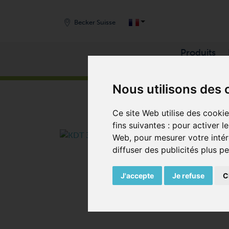
Becker Suisse
Produits
START
/
PRODUITS
/
COMPRESSEURS
/
COMPRE
Nous utilisons des 
Ce site Web utilise des cooki
fins suivantes :
pour activer l
Web
,
pour mesurer votre intér
diffuser des publicités plus p
J'accepte
Je refuse
C