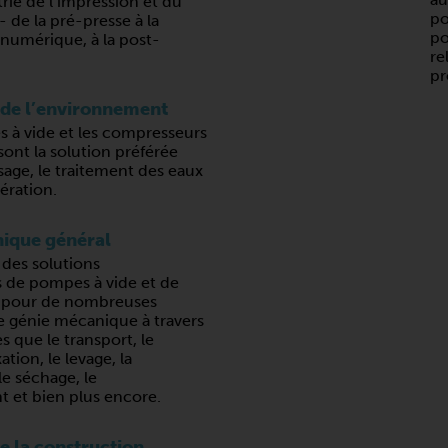
trie de l’impression et du
po
- de la pré-presse à la
po
 numérique, à la post-
re
pr
 de l’environnement
 à vide et les compresseurs
sont la solution préférée
sage, le traitement des eaux
aération.
ique général
 des solutions
s de pompes à vide et de
 pour de nombreuses
e génie mécanique à travers
s que le transport, le
xation, le levage, la
e séchage, le
t et bien plus encore.
de la construction