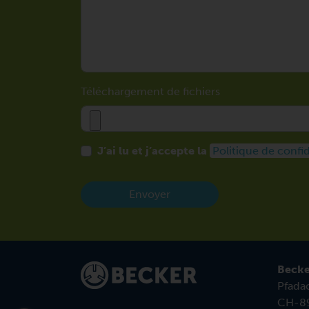
Téléchargement de fichiers
J’ai lu et j’accepte la
Politique de confid
Envoyer
Becke
Pfadac
CH-89