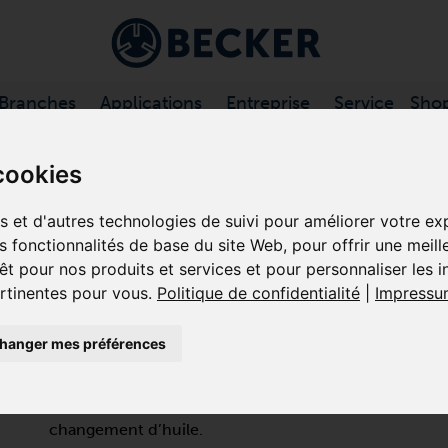
Branches
Applications
Entreprise
Service
Sho
SSEURS À PALETTES, …
/
KDT SÉRIE
cookies
es et d'autres technologies de suivi pour améliorer votre e
es fonctionnalités de base du site Web
,
pour offrir une meill
KDT 3.140
êt pour nos produits et services et pour personnaliser les 
ertinentes pour vous
.
Politique de confidentialité
|
Impressu
COMPRESSEURS À PALETTES RO
hanger mes préférences
La KDT 3.140 est un compresseur volumétrique basse
pour fonctionner en continu. Le compresseur à palettes
composites/graphite autolubrifiantes, ne nécessite q
changement d’huile.