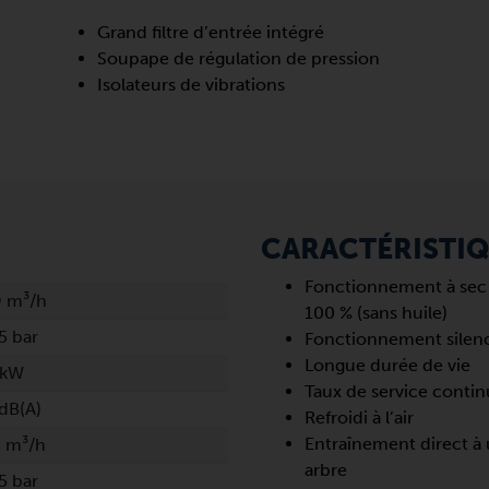
Grand filtre d’entrée intégré
Soupape de régulation de pression
Isolateurs de vibrations
CARACTÉRISTI
Fonctionnement à sec
9 m³/h
100 % (sans huile)
5 bar
Fonctionnement silen
Longue durée de vie
 kW
Taux de service contin
dB(A)
Refroidi à l’air
Entraînement direct à
 m³/h
arbre
5 bar