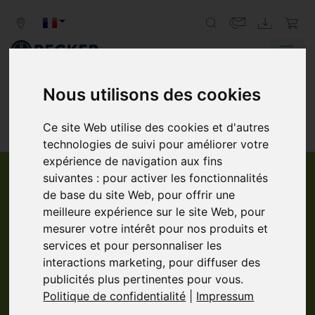
Nous utilisons des cookies
Ce site Web utilise des cookies et d'autres
technologies de suivi pour améliorer votre
expérience de navigation aux fins
suivantes :
pour activer les fonctionnalités
DEMANDE DE PRODUITS
de base du site Web
,
pour offrir une
meilleure expérience sur le site Web
,
pour
VEUILLEZ REMPLIR LE FORMULAIRE CI-
mesurer votre intérêt pour nos produits et
DESSOUS.
services et pour personnaliser les
"
*
" indicates required fields
interactions marketing
,
pour diffuser des
publicités plus pertinentes pour vous
.
Nom et prénom
Politique de confidentialité
|
Impressum