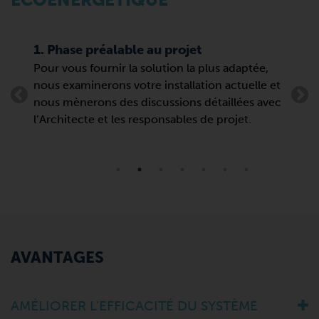
1. Phase préalable au projet
2. P
e
Pour vous fournir la solution la plus adaptée,
Suit
 et
nous examinerons votre installation actuelle et
donn
nous mènerons des discussions détaillées avec
dime
l’Architecte et les responsables de projet.
tel 
comm
AVANTAGES
AMÉLIORER L'EFFICACITÉ DU SYSTÈME