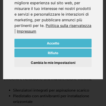
migliore esperienza sul sito web
,
per
misurare il tuo interesse nei nostri prodotti
e servizi e personalizzare le interazioni di
marketing
,
per pubblicare annunci più
pertinenti per te
.
Politica sulla riservatezza
|
Impressum
SV 201/2
SOFFIANTI A CANALI LATERALI IN
Accetto
ASPIRAZIONE, DOPPIO STADIO
Rifiuto
La SV 201/2 è una pompa turbo dinamica che offre
prestazioni elevate con il 100% di assenza di olio e di
Cambia le mie impostazioni
contatto durante il funzionamento. Queste soffianti a
canale laterale sono a bassa manutenzione, altamente
efficienti e richiedono una manutenzione minima.
Silenziatori integrati per aspirazione scarico
Piedistallo con antivibranti per installazione
orizzontale