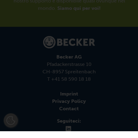
nostro supporto è disponibile quasi ovunque nel
mondo.
Siamo qui per voi!
Becker AG
Pfadackerstrasse 10
CH-8957 Spreitenbach
T +41 58 590 18 18
Imprint
Privacy Policy
Contact
Seguiteci: