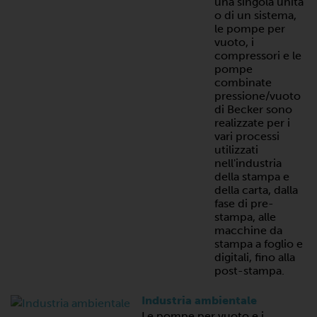
una singola unità
o di un sistema,
le pompe per
vuoto, i
compressori e le
pompe
combinate
pressione/vuoto
di Becker sono
realizzate per i
vari processi
utilizzati
nell'industria
della stampa e
della carta, dalla
fase di pre-
stampa, alle
macchine da
stampa a foglio e
digitali, fino alla
post-stampa.
Industria ambientale
Le pompe per vuoto e i