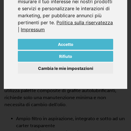
misurare il tuo interesse nei nostri prodotti
e servizi e personalizzare le interazioni di
marketing
,
per pubblicare annunci più
pertinenti per te
.
Politica sulla riservatezza
|
Impressum
DTLF 2.400
Accetto
COMPRESSORI A PALETTE, SENZA
Rifiuto
OLIO
Cambia le mie impostazioni
La DTLF 2.400 è un compressore volumetrico a bassa
pressione e a secco, progettato per funzionare in
servizio continuo. Il compressore rotativo a palette
utilizza palette composite di grafite autolubrificanti,
richiede solo una manutenzione minima e non
necessita di cambio dell'olio.
Ampio filtro in aspirazione, integrato e sotto ad un
carter trasparente